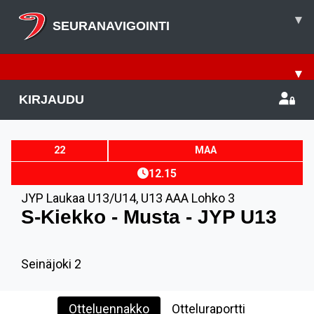
▾
SEURANAVIGOINTI
▾
KIRJAUDU
22
MAA
12.15
JYP Laukaa U13/U14
,
U13 AAA Lohko 3
S-Kiekko - Musta - JYP U13
Seinäjoki 2
Otteluennakko
Otteluraportti