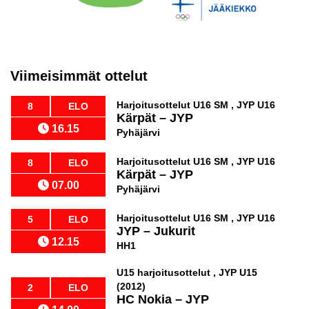
Viimeisimmät ottelut
Harjoitusottelut U16 SM , JYP U16
8
ELO
Kärpät
–
JYP
16.15
Pyhäjärvi
Harjoitusottelut U16 SM , JYP U16
8
ELO
Kärpät
–
JYP
07.00
Pyhäjärvi
Harjoitusottelut U16 SM , JYP U16
5
ELO
JYP
–
Jukurit
12.15
HH1
U15 harjoitusottelut , JYP U15
(2012)
2
ELO
HC Nokia
–
JYP