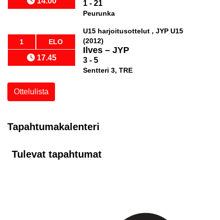
14.00
1 - 21
Peurunka
U15 harjoitusottelut , JYP U15
(2012)
1
ELO
Ilves
–
JYP
17.45
3 - 5
Sentteri 3, TRE
Ottelulista
Tapahtumakalenteri
Tulevat tapahtumat