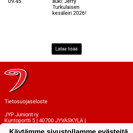
09.45
auki: Jerry
Turkulaisen
kesäleiri 2026!
Lataa lisää
Tietosuojaseloste
JYP Juniorit ry
Kuntoportti 5 | 40700 JYVÄSKYLÄ |
Käytämme sivustollamme evästeitä