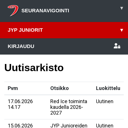
▾
SEURANAVIGOINTI
JYP JUNIORIT
▾
KIRJAUDU
Uutisarkisto
Pvm
Otsikko
Luokittelu
17.06.2026
Red Ice toiminta
Uutinen
14.17
kaudella 2026-
2027
15.06.2026
JYP Junioreiden
Uutinen