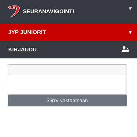
▾
SEURANAVIGOINTI
JYP JUNIORIT
▾
KIRJAUDU