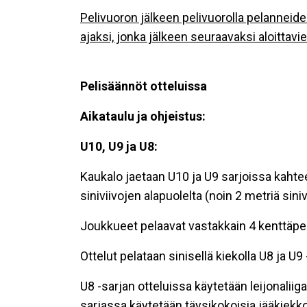
Pelivuoron jälkeen pelivuorolla pelanneid
ajaksi, jonka jälkeen seuraavaksi aloittavi
Pelisäännöt otteluissa
Aikataulu ja ohjeistus:
U10, U9 ja U8:
Kaukalo jaetaan U10 ja U9 sarjoissa kahtee
siniviivojen alapuolelta (noin 2 metriä siniv
Joukkueet pelaavat vastakkain 4 kenttäpela
Ottelut pelataan sinisellä kiekolla U8 ja U9
U8 -sarjan otteluissa käytetään leijonalii
sarjassa käytetään täysikokoisia jääkiekk