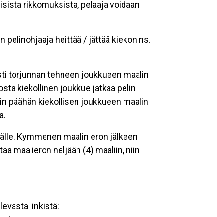
lisista rikkomuksista, pelaaja voidaan
 pelinohjaaja heittää / jättää kiekon ns.
sti torjunnan tehneen joukkueen maalin
sta kiekollinen joukkue jatkaa pelin
rin päähän kiekollisen joukkueen maalin
a.
entälle. Kymmenen maalin eron jälkeen
aa maalieron neljään (4) maaliin, niin
evasta linkistä: