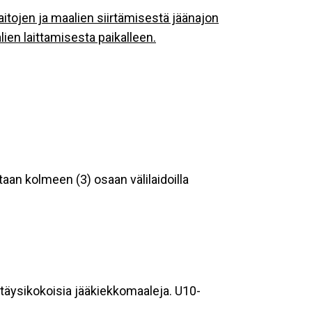
itojen ja maalien siirtämisestä jäänajon
lien laittamisesta paikalleen.
aan kolmeen (3) osaan välilaidoilla
ä täysikokoisia jääkiekkomaaleja. U10-