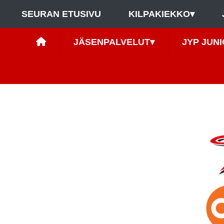
SEURAN ETUSIVU
KILPAKIEKKO
▾
JÄSENPALVELUT
▾
JYP JUNI