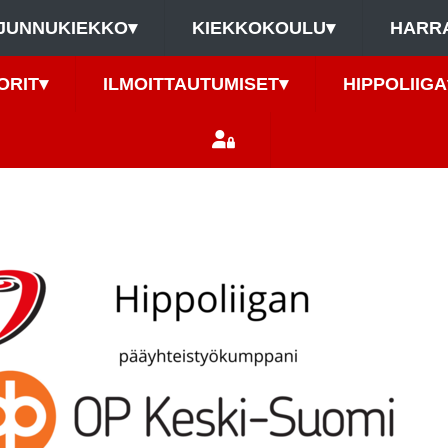
JUNNUKIEKKO
▾
KIEKKOKOULU
▾
HARR
ORIT
▾
ILMOITTAUTUMISET
▾
HIPPOLIIGA