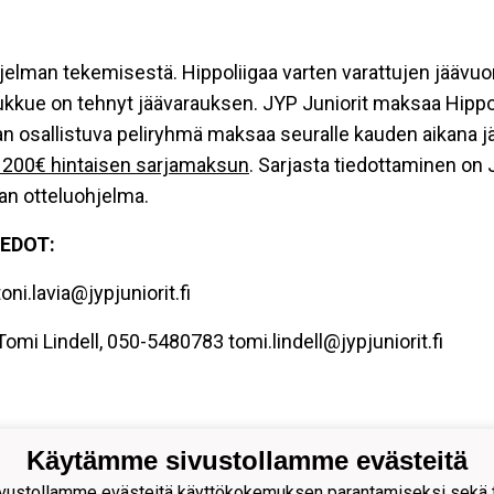
ohjelman tekemisestä. Hippoliigaa varten varattujen jääv
 joukkue on tehnyt jäävarauksen. JYP Juniorit maksaa Hipp
aan osallistuva peliryhmä maksaa seuralle kauden aikana
ä 200€ hintaisen sarjamaksun
. Sarjasta tiedottaminen on 
igan otteluohjelma.
EDOT:
ni.lavia@jypjuniorit.fi
Tomi Lindell, 050-5480783 tomi.lindell@jypjuniorit.fi
Käytämme sivustollamme evästeitä
uniorit ry
ustollamme evästeitä käyttökokemuksen parantamiseksi sekä to