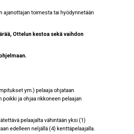
an ajanottajan toimesta tai hyödynnetään
rää, Ottelun kestoa sekä vaihdon
uohjelmaan.
ampitukset ym.) pelaaja ohjataan
n poikki ja ohjaa rikkoneen pelaajan
tettävä pelaajalta vähintään yksi (1)
aan edelleen neljällä (4) kenttäpelaajalla.