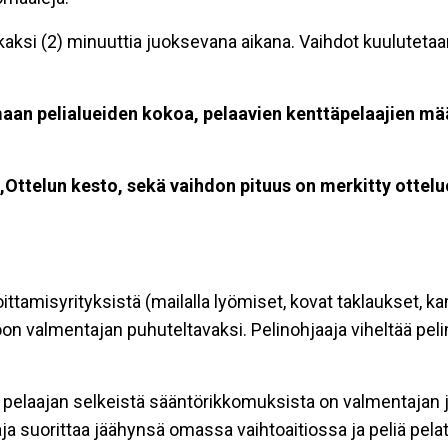
 kaksi (2) minuuttia juoksevana aikana. Vaihdot kuuluteta
an pelialueiden kokoa, pelaavien kenttäpelaajien mää
,Ottelun kesto, sekä vaihdon pituus on merkitty ottel
ittamisyrityksistä (mailalla lyömiset, kovat taklaukset, k
on valmentajan puhuteltavaksi. Pelinohjaaja viheltää peli
, pelaajan selkeistä sääntörikkomuksista on valmentajan jä
aja suorittaa jäähynsä omassa vaihtoaitiossa ja peliä pelat