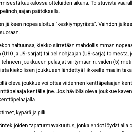
tymisestä kaukalossa otteluiden aikana.
Toistuvista vaaral
pelinohjaajan päätöksellä.
en jälkeen nopea aloitus ”keskiympyrästä”. Vaihdon jälkeen
 suoraan.
kiekon haltuunsa, kiekko siirretään mahdollisimman nopea
10 ja U9-sarjat) tai pelinohjaajan (U8-sarja) toimesta, jo
 tehneen joukkueen pelaajat siirtymään n. viiden (5) met
sta kiekollisen joukkueen lähdettyä liikkeelle maalin taka
iöllä oleva joukkue voi ottaa viidennen kenttäpelaajan k
ttäpelaaja kentälle jne. Jos häviöllä oleva joukkue kavent
kenttäpelaajalla.
imet, kypärä ja pilli.
ntekijöiden tapaturmavakuutus, jonka ehdot löydät alla ol