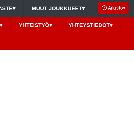
Arkisto
▾
ASTE
▾
MUUT JOUKKUEET
▾
▾
YHTEISTYÖ
▾
YHTEYSTIEDOT
▾