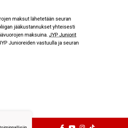
uorojen maksut lähetetään seuran
oliigan jääkustannukset yhteisesti
 jäävuorojen maksuina.
JYP Juniorit
JYP Junioreiden vastuulla ja seuran
iminnallisiin