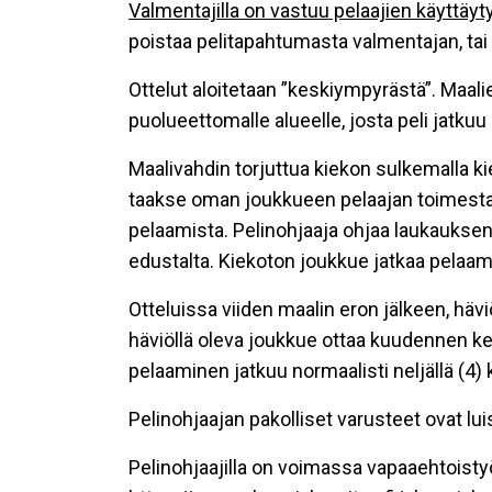
Valmentajilla on vastuu pelaajien käyttäy
poistaa pelitapahtumasta valmentajan, tai 
Ottelut aloitetaan ”keskiympyrästä”. Maali
puolueettomalle alueelle, josta peli jatkuu
Maalivahdin torjuttua kiekon sulkemalla 
taakse oman joukkueen pelaajan toimesta (U
pelaamista. Pelinohjaaja ohjaa laukauksen
edustalta. Kiekoton joukkue jatkaa pelaami
Otteluissa viiden maalin eron jälkeen, häv
häviöllä oleva joukkue ottaa kuudennen ken
pelaaminen jatkuu normaalisti neljällä (4) 
Pelinohjaajan pakolliset varusteet ovat luist
Pelinohjaajilla on voimassa vapaaehtoistyö