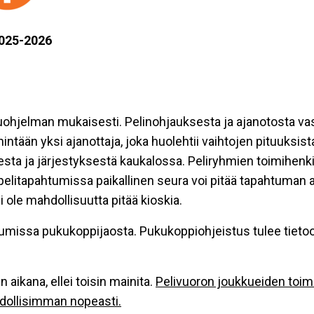
2025-2026
luohjelman mukaisesti. Pelinohjauksesta ja ajanotosta va
hintään yksi ajanottaja, joka huolehtii vaihtojen pituuksist
desta ja järjestyksestä kaukalossa. Peliryhmien toimihenk
elitapahtumissa paikallinen seura voi pitää tapahtuman a
 ole mahdollisuutta pitää kioskia.
ahtumissa pukukoppijaosta. Pukukoppiohjeistus tulee tie
 aikana, ellei toisin mainita.
Pelivuoron joukkueiden toim
hdollisimman nopeasti.