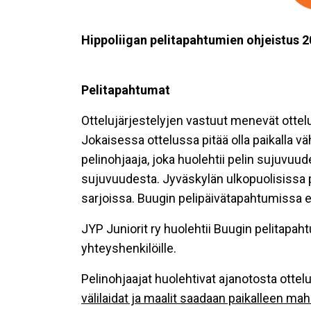
Hippoliigan pelitapahtumien ohjeistus 
Pelitapahtumat
Ottelujärjestelyjen vastuut menevät otte
Jokaisessa ottelussa pitää olla paikalla vä
pelinohjaaja, joka huolehtii pelin sujuvuu
sujuvuudesta. Jyväskylän ulkopuolisissa p
sarjoissa. Buugin pelipäivätapahtumissa ei
JYP Juniorit ry huolehtii Buugin pelitap
yhteyshenkilöille.
Pelinohjaajat huolehtivat ajanotosta ottelun
välilaidat ja maalit saadaan paikalleen ma