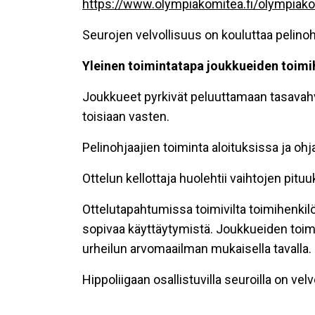
https://www.olympiakomitea.fi/olympiakom
Seurojen velvollisuus on kouluttaa pelinoh
Yleinen toimintatapa joukkueiden toimi
Joukkueet pyrkivät peluuttamaan tasavahvo
toisiaan vasten.
Pelinohjaajien toiminta aloituksissa ja ohj
Ottelun kellottaja huolehtii vaihtojen pituu
Ottelutapahtumissa toimivilta toimihenkilöi
sopivaa käyttäytymistä. Joukkueiden toim
urheilun arvomaailman mukaisella tavalla.
Hippoliigaan osallistuvilla seuroilla on vel