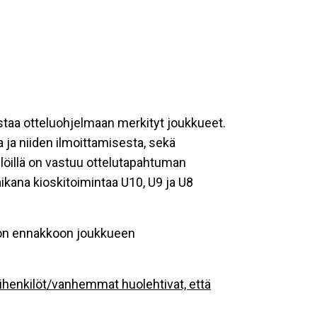
staa otteluohjelmaan merkityt joukkueet.
a ja niiden ilmoittamisesta, sekä
ilöillä on vastuu ottelutapahtuman
ikana kioskitoimintaa U10, U9 ja U8
toon ennakkoon joukkueen
ihenkilöt/vanhemmat huolehtivat, että