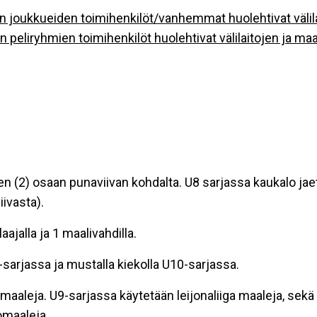
en joukkueiden toimihenkilöt/vanhemmat huolehtivat välila
en peliryhmien toimihenkilöt huolehtivat välilaitojen ja maa
n (2) osaan punaviivan kohdalta. U8 sarjassa kaukalo jaet
iivasta).
ajalla ja 1 maalivahdilla.
 -sarjassa ja mustalla kiekolla U10-sarjassa.
gamaaleja. U9-sarjassa käytetään leijonaliiga maaleja, sek
omaaleja.