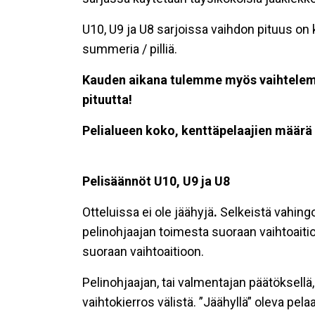
U10, U9 ja U8 sarjoissa vaihdon pituus on
summeria / pilliä.
Kauden aikana tulemme myös vaihtelema
pituutta!
Pelialueen koko, kenttäpelaajien määrä 
Pelisäännöt U10, U9 ja U8
Otteluissa ei ole jäähyjä
.
Selkeistä vahingo
pelinohjaajan toimesta suoraan vaihtoaitio
suoraan vaihtoaitioon.
Pelinohjaajan, tai valmentajan päätöksellä
vaihtokierros välistä. ”Jäähyllä” oleva pela