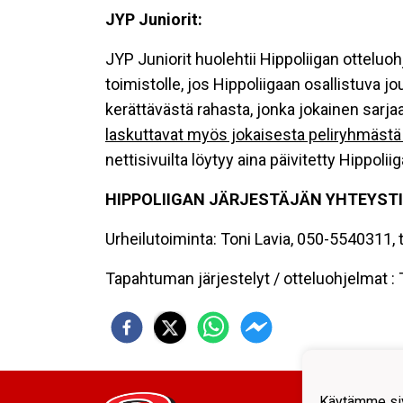
JYP Juniorit:
JYP Juniorit huolehtii Hippoliigan ottelu
toimistolle, jos Hippoliigaan osallistuva
kerättävästä rahasta, jonka jokainen sarj
laskuttavat myös jokaisesta peliryhmäst
nettisivuilta löytyy aina päivitetty Hippoli
HIPPOLIIGAN JÄRJESTÄJÄN YHTEYSTI
Urheilutoiminta: Toni Lavia, 050-5540311, to
Tapahtuman järjestelyt / otteluohjelmat : 
JYP J
Käytämme siv