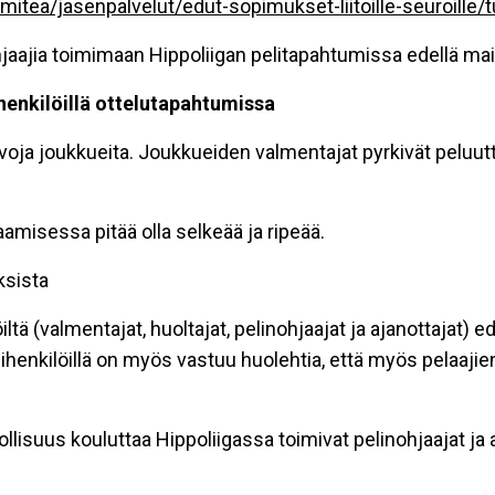
itea/jasenpalvelut/edut-sopimukset-liitoille-seuroille/t
jaajia toimimaan Hippoliigan pelitapahtumissa edellä maini
henkilöillä ottelutapahtumissa
ja joukkueita. Joukkueiden valmentajat pyrkivät peluutta
aamisessa pitää olla selkeää ja ripeää.
ksista
ltä (valmentajat, huoltajat, pelinohjaajat ja ajanottajat)
ihenkilöillä on myös vastuu huolehtia, että myös pelaa
vollisuus kouluttaa Hippoliigassa toimivat pelinohjaajat ja