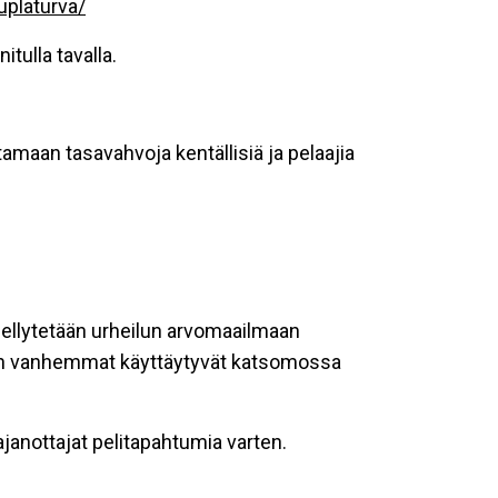
uplaturva/
tulla tavalla.
maan tasavahvoja kentällisiä ja pelaajia
 edellytetään urheilun arvomaailmaan
jien vanhemmat käyttäytyvät katsomossa
 ajanottajat pelitapahtumia varten.