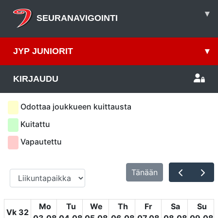
▾
SEURANAVIGOINTI
JYP JUNIORIT
▾
KIRJAUDU