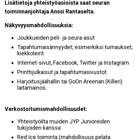
Lisätietoja yhteistyöasioista saat seuran
toiminnanjohtaja Anssi Rantaselta.
Näkyvyysmahdollisuuksia:
Joukkueiden peli- ja seura-asut
Tapahtumaisännyydet; esimerkiksi turnaukset,
kiekkoleirit
Internet-sivut, Facebook, Twitter ja Instagram
Printtijulkaisut ja tapahtumasivustot
Harjoitusjäähallin tai GoOn Areenan (Killeri)
laitamainos.
Verkostoitumismahdollisuudet:
Yhteistyöilta muiden JYP Junioreiden
tukijoiden kanssa
Red Ice toiminta (mahdollisuus pelata