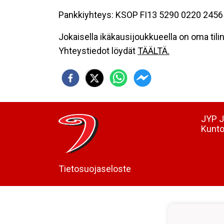
Pankkiyhteys: KSOP FI13 5290 0220 2456
Jokaisella ikäkausijoukkueella on oma til
Yhteystiedot löydät
TÄÄLTÄ.
JYP J
Kunto
Tietosuojaseloste