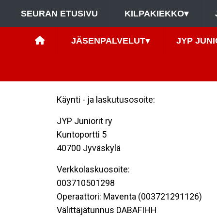
SEURAN ETUSIVU
KILPAKIEKKO
▾
JÄSENPALVELUT
▾
JYP JUNI
Käynti - ja laskutusosoite:
JYP Juniorit ry
Kuntoportti 5
40700 Jyväskylä
Verkkolaskuosoite:
003710501298
Operaattori: Maventa (003721291126)
Välittäjätunnus DABAFIHH