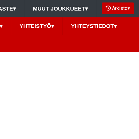
Arkisto
▾
ASTE
▾
MUUT JOUKKUEET
▾
▾
YHTEISTYÖ
▾
YHTEYSTIEDOT
▾