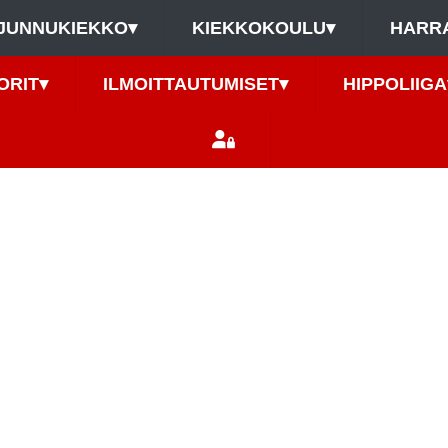
JUNNUKIEKKO
▾
KIEKKOKOULU
▾
HARR
ORIT
▾
ILMOITTAUTUMISET
▾
HIPPOLIIGA