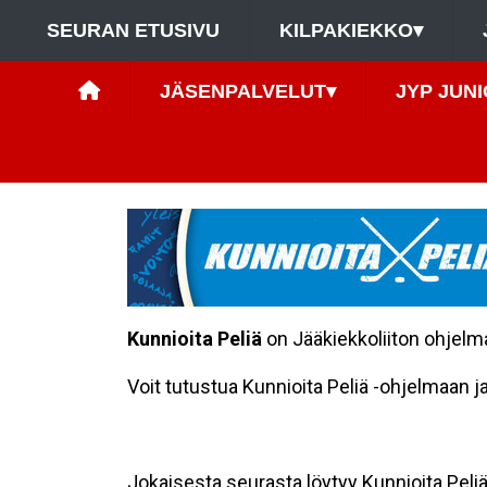
SEURAN ETUSIVU
KILPAKIEKKO
▾
JÄSENPALVELUT
▾
JYP JUNI
Kunnioita Peliä
on Jääkiekkoliiton ohjelma,
Voit tutustua Kunnioita Peliä -ohjelmaan ja
Jokaisesta seurasta löytyy Kunnioita Peliä