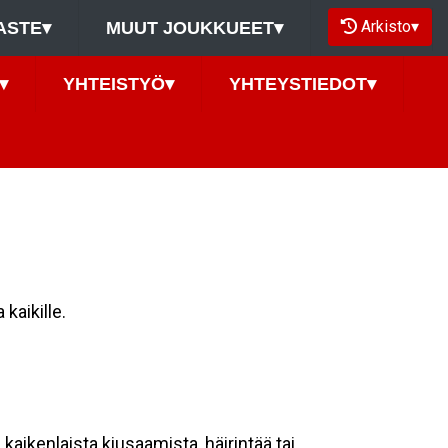
Arkisto
▾
ASTE
▾
MUUT JOUKKUEET
▾
▾
YHTEISTYÖ
▾
YHTEYSTIEDOT
▾
kaikille.
kaikenlaista kiusaamista, häirintää tai