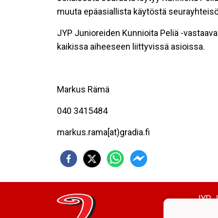
muuta epäasiallista käytöstä seurayhteisös
JYP Junioreiden Kunnioita Peliä -vastaav
kaikissa aiheeseen liittyvissä asioissa.
Markus Rämä
040 3415484
markus.rama[at)gradia.fi
JYP J
Kunto