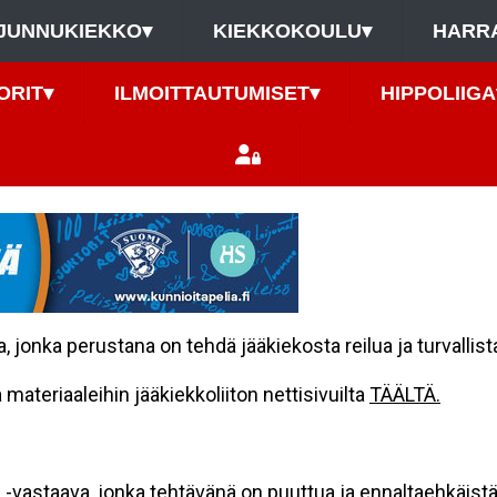
JUNNUKIEKKO
▾
KIEKKOKOULU
▾
HARR
ORIT
▾
ILMOITTAUTUMISET
▾
HIPPOLIIGA
 jonka perustana on tehdä jääkiekosta reilua ja turvallista 
 materiaaleihin jääkiekkoliiton nettisivuilta
TÄÄLTÄ.
 -vastaava, jonka tehtävänä on puuttua ja ennaltaehkäistä 