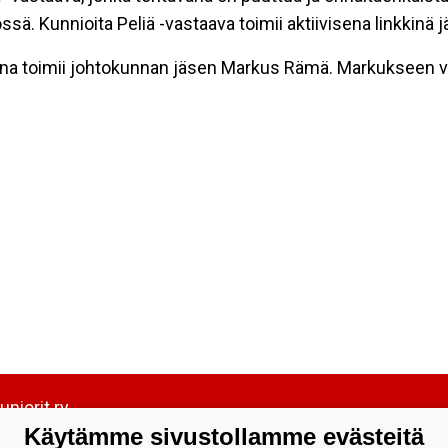
sä. Kunnioita Peliä -vastaava toimii aktiivisena linkkinä j
ana toimii johtokunnan jäsen Markus Rämä. Markukseen vo
uniorit ry
portti 5 | 40700 JYVÄSKYLÄ |
Käytämme sivustollamme evästeitä