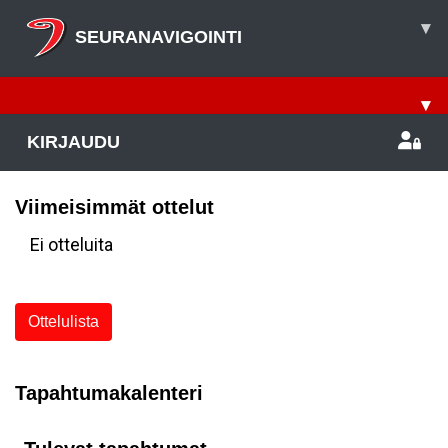
▾
SEURANAVIGOINTI
▾
KIRJAUDU
Viimeisimmät ottelut
Ei otteluita
Ottelulista
Tapahtumakalenteri