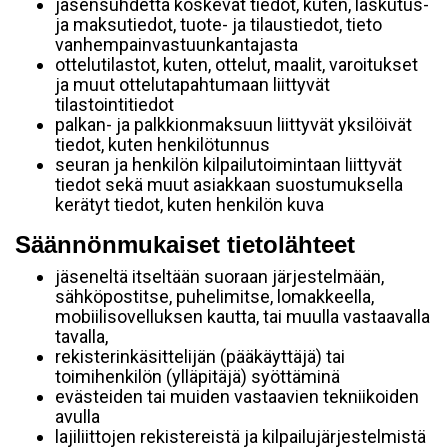
jäsensuhdetta koskevat tiedot, kuten, laskutus-
ja maksutiedot, tuote- ja tilaustiedot, tieto
vanhempainvastuunkantajasta
ottelutilastot, kuten, ottelut, maalit, varoitukset
ja muut ottelutapahtumaan liittyvät
tilastointitiedot
palkan- ja palkkionmaksuun liittyvät yksilöivät
tiedot, kuten henkilötunnus
seuran ja henkilön kilpailutoimintaan liittyvät
tiedot sekä muut asiakkaan suostumuksella
kerätyt tiedot, kuten henkilön kuva
Säännönmukaiset tietolähteet
jäseneltä itseltään suoraan järjestelmään,
sähköpostitse, puhelimitse, lomakkeella,
mobiilisovelluksen kautta, tai muulla vastaavalla
tavalla,
rekisterinkäsittelijän (pääkäyttäjä) tai
toimihenkilön (ylläpitäjä) syöttäminä
evästeiden tai muiden vastaavien tekniikoiden
avulla
lajiliittojen rekistereistä ja kilpailujärjestelmistä