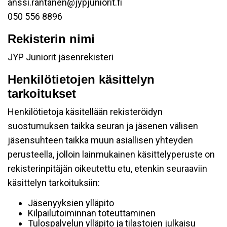
anssi.rantanen@jypjuniorit.fi
050 556 8896
Rekisterin nimi
JYP Juniorit jäsenrekisteri
Henkilötietojen käsittelyn
tarkoitukset
Henkilötietoja käsitellään rekisteröidyn
suostumuksen taikka seuran ja jäsenen välisen
jäsensuhteen taikka muun asiallisen yhteyden
perusteella, jolloin lainmukainen käsittelyperuste on
rekisterinpitäjän oikeutettu etu, etenkin seuraaviin
käsittelyn tarkoituksiin:
Jäsenyyksien ylläpito
Kilpailutoiminnan toteuttaminen
Tulospalvelun ylläpito ja tilastojen julkaisu