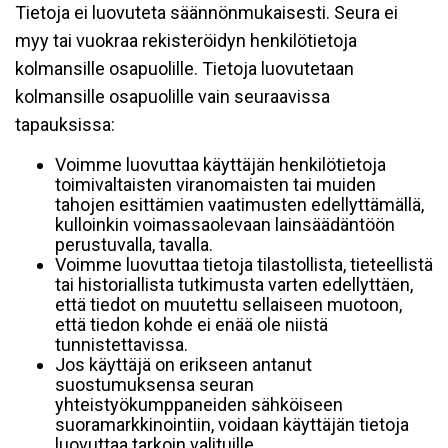
Tietoja ei luovuteta säännönmukaisesti. Seura ei
myy tai vuokraa rekisteröidyn henkilötietoja
kolmansille osapuolille. Tietoja luovutetaan
kolmansille osapuolille vain seuraavissa
tapauksissa:
Voimme luovuttaa käyttäjän henkilötietoja
toimivaltaisten viranomaisten tai muiden
tahojen esittämien vaatimusten edellyttämällä,
kulloinkin voimassaolevaan lainsäädäntöön
perustuvalla, tavalla.
Voimme luovuttaa tietoja tilastollista, tieteellistä
tai historiallista tutkimusta varten edellyttäen,
että tiedot on muutettu sellaiseen muotoon,
että tiedon kohde ei enää ole niistä
tunnistettavissa.
Jos käyttäjä on erikseen antanut
suostumuksensa seuran
yhteistyökumppaneiden sähköiseen
suoramarkkinointiin, voidaan käyttäjän tietoja
luovuttaa tarkoin valituille