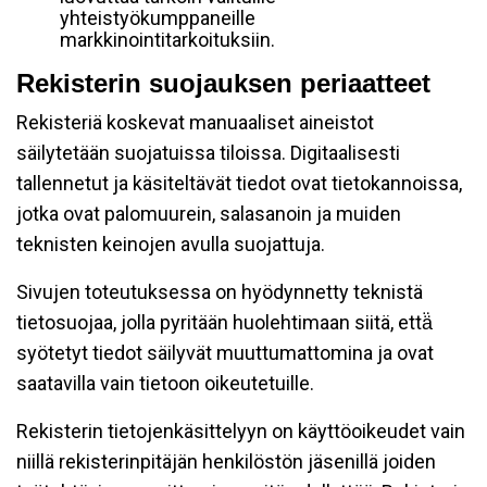
yhteistyökumppaneille
markkinointitarkoituksiin.
Rekisterin suojauksen periaatteet
Rekisteriä koskevat manuaaliset aineistot
säilytetään suojatuissa tiloissa. Digitaalisesti
tallennetut ja käsiteltävät tiedot ovat tietokannoissa,
jotka ovat palomuurein, salasanoin ja muiden
teknisten keinojen avulla suojattuja.
Sivujen toteutuksessa on hyödynnetty teknistä
tietosuojaa, jolla pyritään huolehtimaan siitä, että̈
syötetyt tiedot säilyvät muuttumattomina ja ovat
saatavilla vain tietoon oikeutetuille.
Rekisterin tietojenkäsittelyyn on käyttöoikeudet vain
niillä rekisterinpitäjän henkilöstön jäsenillä joiden