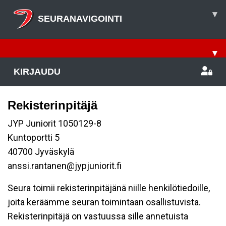
▾
SEURANAVIGOINTI
▾
KIRJAUDU
Rekisterinpitäjä
JYP Juniorit 1050129-8
Kuntoportti 5
40700 Jyväskylä
anssi.rantanen@jypjuniorit.fi
Seura toimii rekisterinpitäjänä niille henkilötiedoille,
joita keräämme seuran toimintaan osallistuvista.
Rekisterinpitäjä on vastuussa sille annetuista