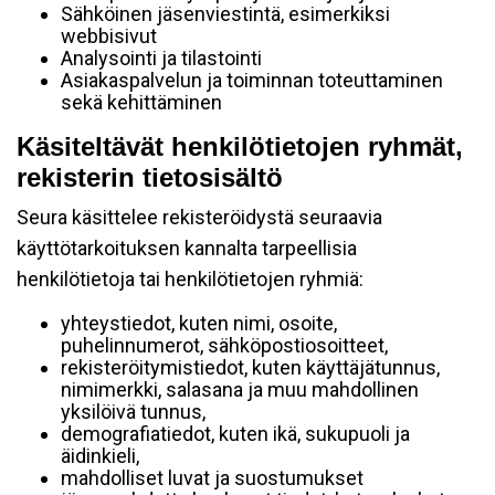
Sähköinen jäsenviestintä, esimerkiksi
webbisivut
Analysointi ja tilastointi
Asiakaspalvelun ja toiminnan toteuttaminen
sekä kehittäminen
Käsiteltävät henkilötietojen ryhmät,
rekisterin tietosisältö
Seura käsittelee rekisteröidystä seuraavia
käyttötarkoituksen kannalta tarpeellisia
henkilötietoja tai henkilötietojen ryhmiä:
yhteystiedot, kuten nimi, osoite,
puhelinnumerot, sähköpostiosoitteet,
rekisteröitymistiedot, kuten käyttäjätunnus,
nimimerkki, salasana ja muu mahdollinen
yksilöivä tunnus,
demografiatiedot, kuten ikä, sukupuoli ja
äidinkieli,
mahdolliset luvat ja suostumukset