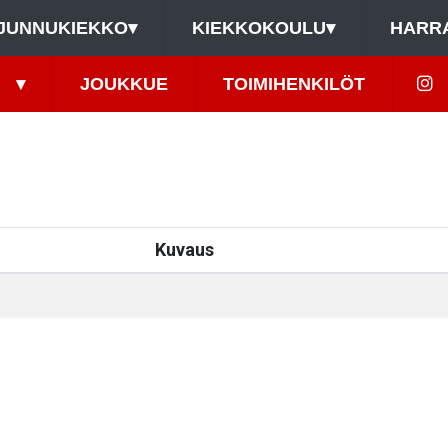
JUNNUKIEKKO
▾
KIEKKOKOULU
▾
HARR
▾
JOUKKUE
TOIMIHENKILÖT
Kuvaus