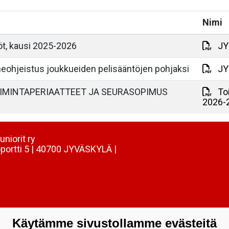
Nimi
öt, kausi 2025-2026
JYP
eohjeistus joukkueiden pelisääntöjen pohjaksi
JY
OIMINTAPERIAATTEET JA SEURASOPIMUS
To
2026-
uniorit ry
portti 5 | 40700 JYVÄSKYLÄ |
Käytämme sivustollamme evästeitä