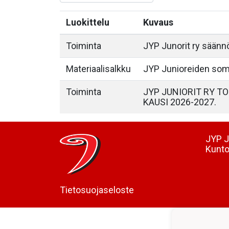
Luokittelu
Kuvaus
Toiminta
JYP Junorit ry säänn
Materiaalisalkku
JYP Junioreiden som
Toiminta
JYP JUNIORIT RY T
KAUSI 2026-2027.
JYP J
Kunto
Tietosuojaseloste