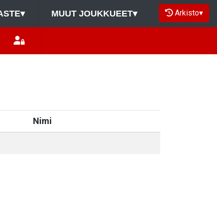
Arkisto
▾
ASTE
▾
MUUT JOUKKUEET
▾
Nimi