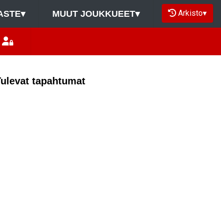
Arkisto
▾
ASTE
▾
MUUT JOUKKUEET
▾
Tulevat tapahtumat