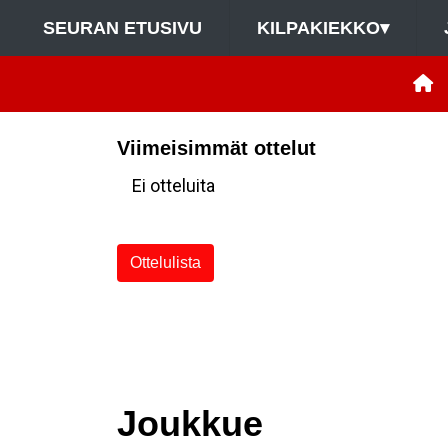
SEURAN ETUSIVU
KILPAKIEKKO
▾
Viimeisimmät ottelut
Ei otteluita
Ottelulista
Joukkue