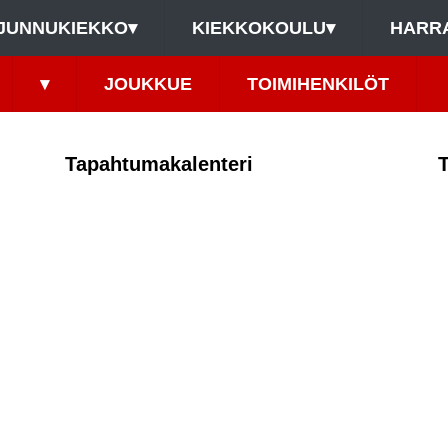
JUNNUKIEKKO
▾
KIEKKOKOULU
▾
HARR
▾
JOUKKUE
TOIMIHENKILÖT
Tapahtumakalenteri