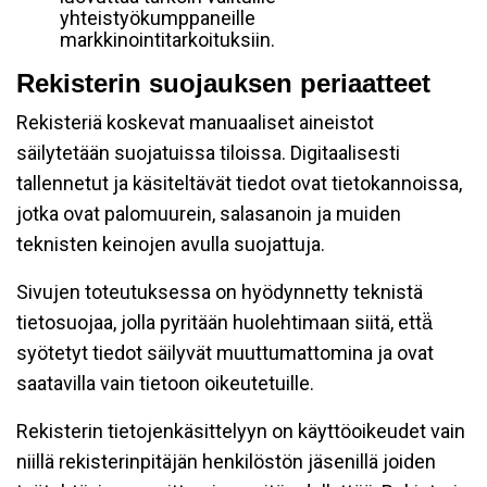
yhteistyökumppaneille
markkinointitarkoituksiin.
Rekisterin suojauksen periaatteet
Rekisteriä koskevat manuaaliset aineistot
säilytetään suojatuissa tiloissa. Digitaalisesti
tallennetut ja käsiteltävät tiedot ovat tietokannoissa,
jotka ovat palomuurein, salasanoin ja muiden
teknisten keinojen avulla suojattuja.
Sivujen toteutuksessa on hyödynnetty teknistä
tietosuojaa, jolla pyritään huolehtimaan siitä, että̈
syötetyt tiedot säilyvät muuttumattomina ja ovat
saatavilla vain tietoon oikeutetuille.
Rekisterin tietojenkäsittelyyn on käyttöoikeudet vain
niillä rekisterinpitäjän henkilöstön jäsenillä joiden