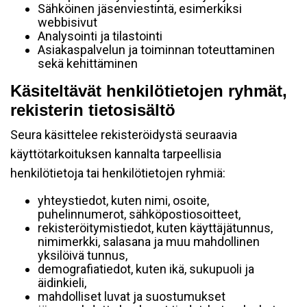
Sähköinen jäsenviestintä, esimerkiksi
webbisivut
Analysointi ja tilastointi
Asiakaspalvelun ja toiminnan toteuttaminen
sekä kehittäminen
Käsiteltävät henkilötietojen ryhmät,
rekisterin tietosisältö
Seura käsittelee rekisteröidystä seuraavia
käyttötarkoituksen kannalta tarpeellisia
henkilötietoja tai henkilötietojen ryhmiä:
yhteystiedot, kuten nimi, osoite,
puhelinnumerot, sähköpostiosoitteet,
rekisteröitymistiedot, kuten käyttäjätunnus,
nimimerkki, salasana ja muu mahdollinen
yksilöivä tunnus,
demografiatiedot, kuten ikä, sukupuoli ja
äidinkieli,
mahdolliset luvat ja suostumukset