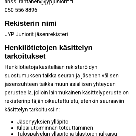
anssi.rantanen@jypjuniorit.fi
050 556 8896
Rekisterin nimi
JYP Juniorit jäsenrekisteri
Henkilötietojen käsittelyn
tarkoitukset
Henkilötietoja käsitellään rekisteröidyn
suostumuksen taikka seuran ja jäsenen välisen
jäsensuhteen taikka muun asiallisen yhteyden
perusteella, jolloin lainmukainen käsittelyperuste on
rekisterinpitäjän oikeutettu etu, etenkin seuraaviin
käsittelyn tarkoituksiin:
Jäsenyyksien ylläpito
Kilpailutoiminnan toteuttaminen
Tulospalvelun ylläpito ja tilastojen julkaisu