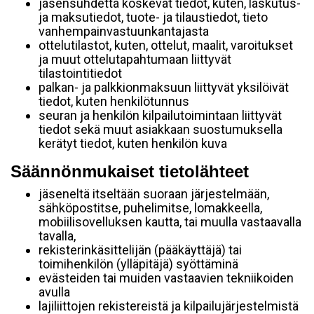
jäsensuhdetta koskevat tiedot, kuten, laskutus-
ja maksutiedot, tuote- ja tilaustiedot, tieto
vanhempainvastuunkantajasta
ottelutilastot, kuten, ottelut, maalit, varoitukset
ja muut ottelutapahtumaan liittyvät
tilastointitiedot
palkan- ja palkkionmaksuun liittyvät yksilöivät
tiedot, kuten henkilötunnus
seuran ja henkilön kilpailutoimintaan liittyvät
tiedot sekä muut asiakkaan suostumuksella
kerätyt tiedot, kuten henkilön kuva
Säännönmukaiset tietolähteet
jäseneltä itseltään suoraan järjestelmään,
sähköpostitse, puhelimitse, lomakkeella,
mobiilisovelluksen kautta, tai muulla vastaavalla
tavalla,
rekisterinkäsittelijän (pääkäyttäjä) tai
toimihenkilön (ylläpitäjä) syöttäminä
evästeiden tai muiden vastaavien tekniikoiden
avulla
lajiliittojen rekistereistä ja kilpailujärjestelmistä