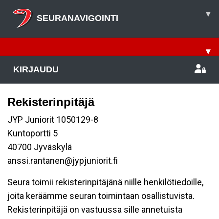
▾
SEURANAVIGOINTI
▾
KIRJAUDU
Rekisterinpitäjä
JYP Juniorit 1050129-8
Kuntoportti 5
40700 Jyväskylä
anssi.rantanen@jypjuniorit.fi
Seura toimii rekisterinpitäjänä niille henkilötiedoille,
joita keräämme seuran toimintaan osallistuvista.
Rekisterinpitäjä on vastuussa sille annetuista