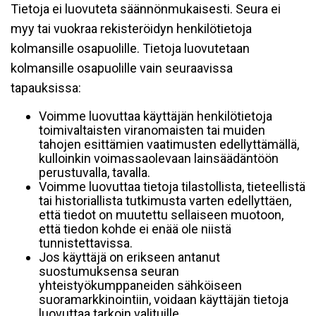
Tietoja ei luovuteta säännönmukaisesti. Seura ei
myy tai vuokraa rekisteröidyn henkilötietoja
kolmansille osapuolille. Tietoja luovutetaan
kolmansille osapuolille vain seuraavissa
tapauksissa:
Voimme luovuttaa käyttäjän henkilötietoja
toimivaltaisten viranomaisten tai muiden
tahojen esittämien vaatimusten edellyttämällä,
kulloinkin voimassaolevaan lainsäädäntöön
perustuvalla, tavalla.
Voimme luovuttaa tietoja tilastollista, tieteellistä
tai historiallista tutkimusta varten edellyttäen,
että tiedot on muutettu sellaiseen muotoon,
että tiedon kohde ei enää ole niistä
tunnistettavissa.
Jos käyttäjä on erikseen antanut
suostumuksensa seuran
yhteistyökumppaneiden sähköiseen
suoramarkkinointiin, voidaan käyttäjän tietoja
luovuttaa tarkoin valituille