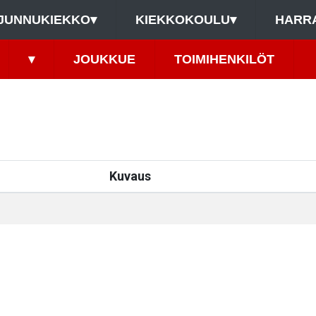
JUNNUKIEKKO
▾
KIEKKOKOULU
▾
HARR
▾
JOUKKUE
TOIMIHENKILÖT
Kuvaus