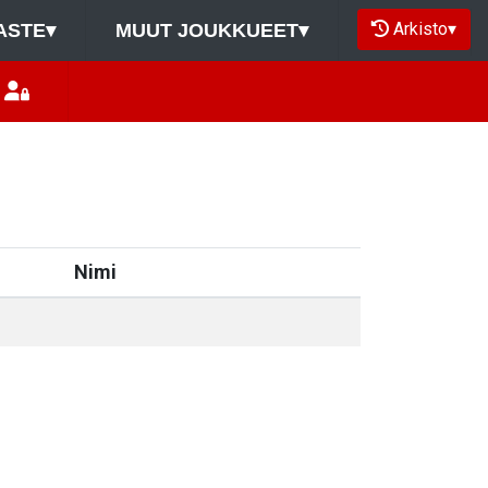
Arkisto
▾
ASTE
▾
MUUT JOUKKUEET
▾
Nimi