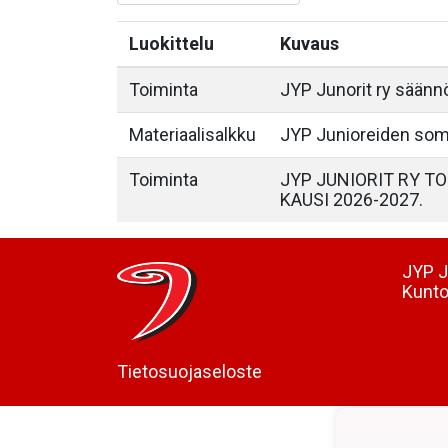
Luokittelu
Kuvaus
Toiminta
JYP Junorit ry säänn
Materiaalisalkku
JYP Junioreiden som
Toiminta
JYP JUNIORIT RY T
KAUSI 2026-2027.
JYP J
Kunto
Tietosuojaseloste