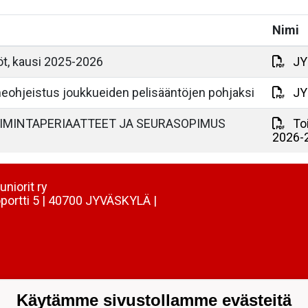
Nimi
öt, kausi 2025-2026
JYP
eohjeistus joukkueiden pelisääntöjen pohjaksi
JY
OIMINTAPERIAATTEET JA SEURASOPIMUS
To
2026-
uniorit ry
portti 5 | 40700 JYVÄSKYLÄ |
Käytämme sivustollamme evästeitä