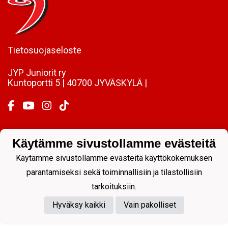
Tietosuojaseloste
JYP Juniorit ry
Kuntoportti 5 | 40700 JYVÄSKYLÄ |
Käytämme sivustollamme evästeitä
Powered by
Käytämme sivustollamme evästeitä käyttökokemuksen
parantamiseksi sekä toiminnallisiin ja tilastollisiin
tarkoituksiin.
Hyväksy kaikki
Vain pakolliset