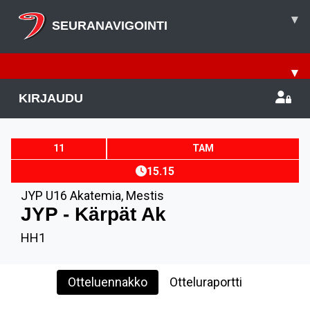
▾
SEURANAVIGOINTI
▾
KIRJAUDU
11
TAM
15.15
JYP U16 Akatemia
,
Mestis
JYP - Kärpät Ak
HH1
Otteluennakko
Otteluraportti