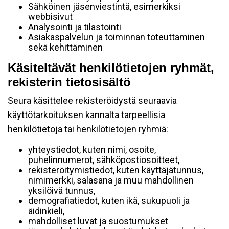
Sähköinen jäsenviestintä, esimerkiksi
webbisivut
Analysointi ja tilastointi
Asiakaspalvelun ja toiminnan toteuttaminen
sekä kehittäminen
Käsiteltävät henkilötietojen ryhmät,
rekisterin tietosisältö
Seura käsittelee rekisteröidystä seuraavia
käyttötarkoituksen kannalta tarpeellisia
henkilötietoja tai henkilötietojen ryhmiä:
yhteystiedot, kuten nimi, osoite,
puhelinnumerot, sähköpostiosoitteet,
rekisteröitymistiedot, kuten käyttäjätunnus,
nimimerkki, salasana ja muu mahdollinen
yksilöivä tunnus,
demografiatiedot, kuten ikä, sukupuoli ja
äidinkieli,
mahdolliset luvat ja suostumukset