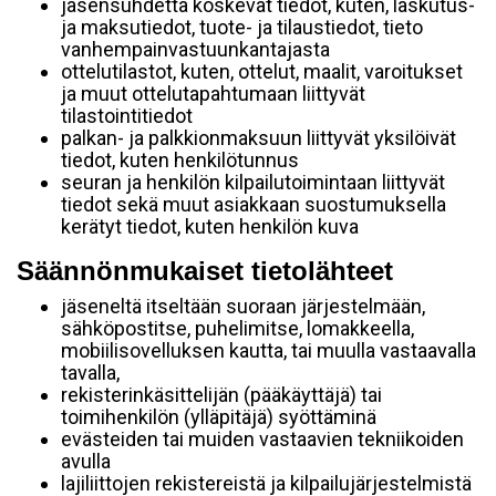
jäsensuhdetta koskevat tiedot, kuten, laskutus-
ja maksutiedot, tuote- ja tilaustiedot, tieto
vanhempainvastuunkantajasta
ottelutilastot, kuten, ottelut, maalit, varoitukset
ja muut ottelutapahtumaan liittyvät
tilastointitiedot
palkan- ja palkkionmaksuun liittyvät yksilöivät
tiedot, kuten henkilötunnus
seuran ja henkilön kilpailutoimintaan liittyvät
tiedot sekä muut asiakkaan suostumuksella
kerätyt tiedot, kuten henkilön kuva
Säännönmukaiset tietolähteet
jäseneltä itseltään suoraan järjestelmään,
sähköpostitse, puhelimitse, lomakkeella,
mobiilisovelluksen kautta, tai muulla vastaavalla
tavalla,
rekisterinkäsittelijän (pääkäyttäjä) tai
toimihenkilön (ylläpitäjä) syöttäminä
evästeiden tai muiden vastaavien tekniikoiden
avulla
lajiliittojen rekistereistä ja kilpailujärjestelmistä