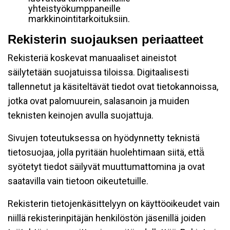
yhteistyökumppaneille
markkinointitarkoituksiin.
Rekisterin suojauksen periaatteet
Rekisteriä koskevat manuaaliset aineistot
säilytetään suojatuissa tiloissa. Digitaalisesti
tallennetut ja käsiteltävät tiedot ovat tietokannoissa,
jotka ovat palomuurein, salasanoin ja muiden
teknisten keinojen avulla suojattuja.
Sivujen toteutuksessa on hyödynnetty teknistä
tietosuojaa, jolla pyritään huolehtimaan siitä, että̈
syötetyt tiedot säilyvät muuttumattomina ja ovat
saatavilla vain tietoon oikeutetuille.
Rekisterin tietojenkäsittelyyn on käyttöoikeudet vain
niillä rekisterinpitäjän henkilöstön jäsenillä joiden