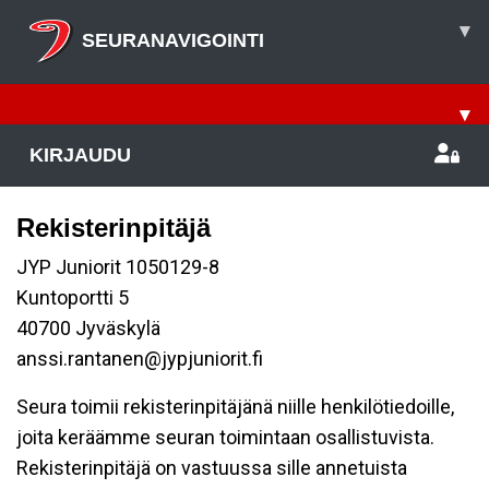
▾
SEURANAVIGOINTI
▾
KIRJAUDU
Rekisterinpitäjä
JYP Juniorit 1050129-8
Kuntoportti 5
40700 Jyväskylä
anssi.rantanen@jypjuniorit.fi
Seura toimii rekisterinpitäjänä niille henkilötiedoille,
joita keräämme seuran toimintaan osallistuvista.
Rekisterinpitäjä on vastuussa sille annetuista