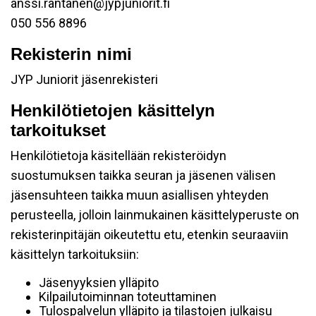
anssi.rantanen@jypjuniorit.fi
050 556 8896
Rekisterin nimi
JYP Juniorit jäsenrekisteri
Henkilötietojen käsittelyn
tarkoitukset
Henkilötietoja käsitellään rekisteröidyn
suostumuksen taikka seuran ja jäsenen välisen
jäsensuhteen taikka muun asiallisen yhteyden
perusteella, jolloin lainmukainen käsittelyperuste on
rekisterinpitäjän oikeutettu etu, etenkin seuraaviin
käsittelyn tarkoituksiin:
Jäsenyyksien ylläpito
Kilpailutoiminnan toteuttaminen
Tulospalvelun ylläpito ja tilastojen julkaisu