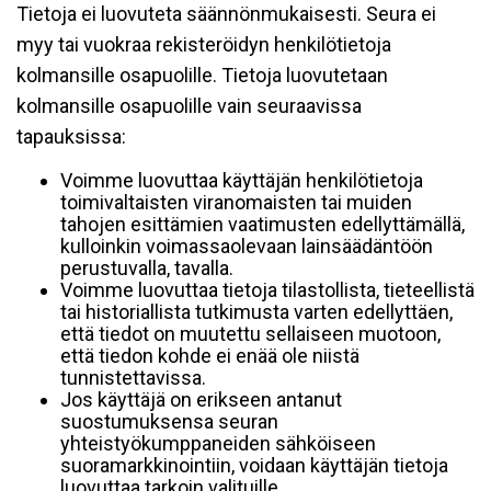
Tietoja ei luovuteta säännönmukaisesti. Seura ei
myy tai vuokraa rekisteröidyn henkilötietoja
kolmansille osapuolille. Tietoja luovutetaan
kolmansille osapuolille vain seuraavissa
tapauksissa:
Voimme luovuttaa käyttäjän henkilötietoja
toimivaltaisten viranomaisten tai muiden
tahojen esittämien vaatimusten edellyttämällä,
kulloinkin voimassaolevaan lainsäädäntöön
perustuvalla, tavalla.
Voimme luovuttaa tietoja tilastollista, tieteellistä
tai historiallista tutkimusta varten edellyttäen,
että tiedot on muutettu sellaiseen muotoon,
että tiedon kohde ei enää ole niistä
tunnistettavissa.
Jos käyttäjä on erikseen antanut
suostumuksensa seuran
yhteistyökumppaneiden sähköiseen
suoramarkkinointiin, voidaan käyttäjän tietoja
luovuttaa tarkoin valituille