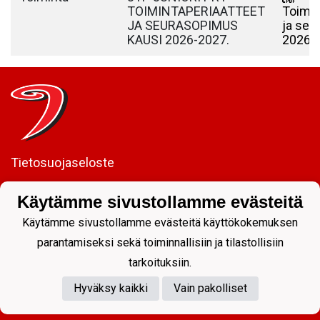
TOIMINTAPERIAATTEET
Toimin
JA SEURASOPIMUS
ja se
KAUSI 2026-2027.
2026-
Tietosuojaseloste
JYP Juniorit ry
Käytämme sivustollamme evästeitä
Kuntoportti 5 | 40700 JYVÄSKYLÄ |
Käytämme sivustollamme evästeitä käyttökokemuksen
parantamiseksi sekä toiminnallisiin ja tilastollisiin
tarkoituksiin.
Hyväksy kaikki
Vain pakolliset
Powered by