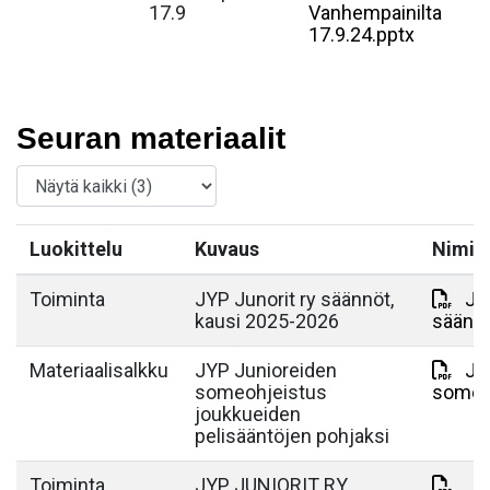
17.9
Vanhempainilta
17.9.24.pptx
Seuran materiaalit
Luokittelu
Kuvaus
Nimi
Toiminta
JYP Junorit ry säännöt,
JY
kausi 2025-2026
säänn
Materiaalisalkku
JYP Junioreiden
JYP
someohjeistus
someo
joukkueiden
pelisääntöjen pohjaksi
Toiminta
JYP JUNIORIT RY