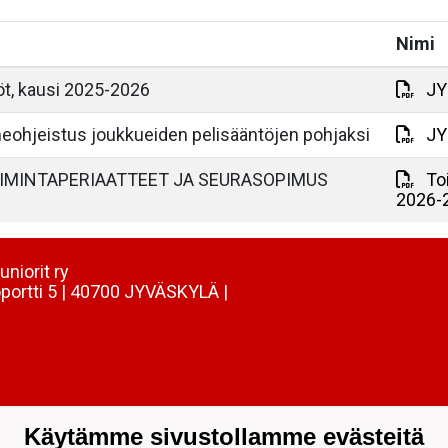
Nimi
öt, kausi 2025-2026
JYP
eohjeistus joukkueiden pelisääntöjen pohjaksi
JY
OIMINTAPERIAATTEET JA SEURASOPIMUS
To
2026-
uniorit ry
portti 5 | 40700 JYVÄSKYLÄ |
Käytämme sivustollamme evästeitä