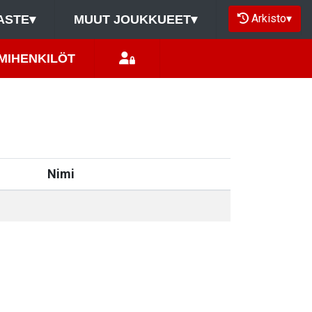
Arkisto
▾
ASTE
▾
MUUT JOUKKUEET
▾
MIHENKILÖT
Nimi