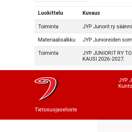
Luokittelu
Kuvaus
Toiminta
JYP Junorit ry säänn
Materiaalisalkku
JYP Junioreiden som
Toiminta
JYP JUNIORIT RY T
KAUSI 2026-2027.
JYP J
Kunto
Tietosuojaseloste