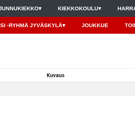
JUNNUKIEKKO
▾
KIEKKOKOULU
▾
HARR
PSI -RYHMÄ JYVÄSKYLÄ
▾
JOUKKUE
TOI
Kuvaus