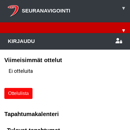
▾
SEURANAVIGOINTI
▾
KIRJAUDU
Viimeisimmät ottelut
Ei otteluita
Ottelulista
Tapahtumakalenteri