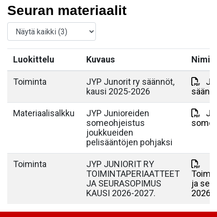
Seuran materiaalit
Luokittelu
Kuvaus
Nimi
Toiminta
JYP Junorit ry säännöt,
JY
kausi 2025-2026
säänn
Materiaalisalkku
JYP Junioreiden
JYP
someohjeistus
someo
joukkueiden
pelisääntöjen pohjaksi
Toiminta
JYP JUNIORIT RY
TOIMINTAPERIAATTEET
Toimin
JA SEURASOPIMUS
ja se
KAUSI 2026-2027.
2026-