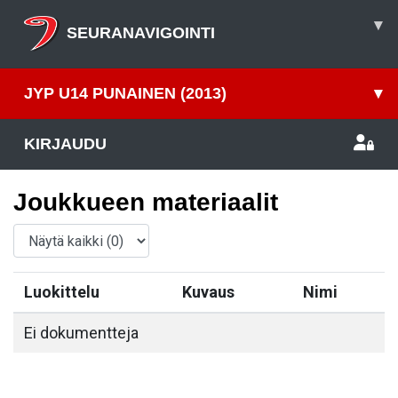
▾
SEURANAVIGOINTI
JYP U14 PUNAINEN (2013)
▾
KIRJAUDU
Joukkueen materiaalit
Luokittelu
Kuvaus
Nimi
Ei dokumentteja