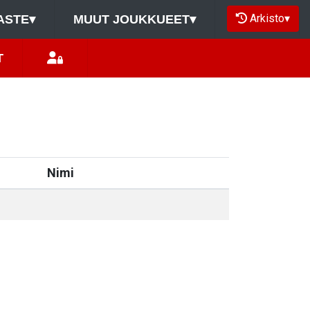
Arkisto
▾
ASTE
▾
MUUT JOUKKUEET
▾
T
Nimi