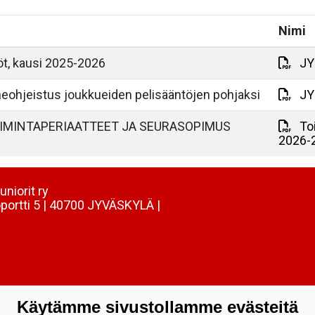
Nimi
öt, kausi 2025-2026
JYP
eohjeistus joukkueiden pelisääntöjen pohjaksi
JY
OIMINTAPERIAATTEET JA SEURASOPIMUS
To
2026-
uniorit ry
portti 5 | 40700 JYVÄSKYLÄ |
Käytämme sivustollamme evästeitä