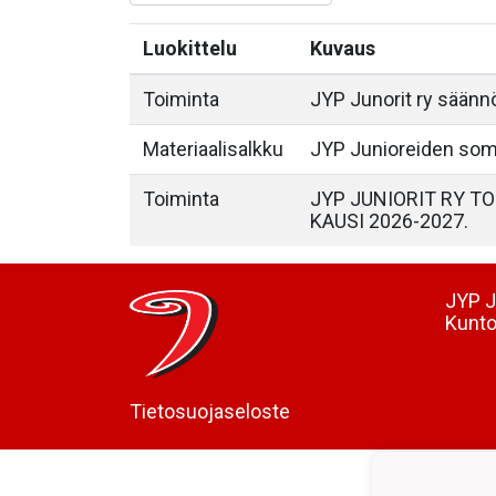
Luokittelu
Kuvaus
Toiminta
JYP Junorit ry säänn
Materiaalisalkku
JYP Junioreiden som
Toiminta
JYP JUNIORIT RY T
KAUSI 2026-2027.
JYP J
Kunto
Tietosuojaseloste