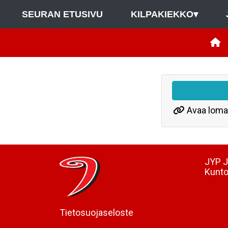
SEURAN ETUSIVU
KILPAKIEKKO
▾
Avaa loma
JYP J
Kunto
Tietosuojaseloste