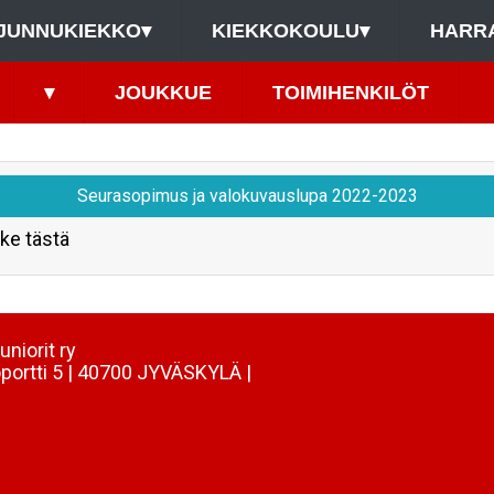
JUNNUKIEKKO
▾
KIEKKOKOULU
▾
HARR
▾
JOUKKUE
TOIMIHENKILÖT
Seurasopimus ja valokuvauslupa 2022-2023
ke tästä
uniorit ry
portti 5 | 40700 JYVÄSKYLÄ |