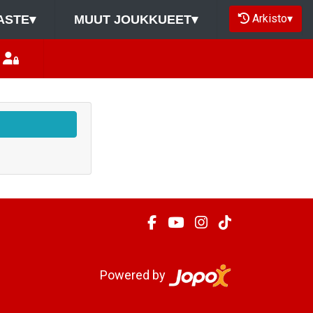
Arkisto
▾
ASTE
▾
MUUT JOUKKUEET
▾
Powered by