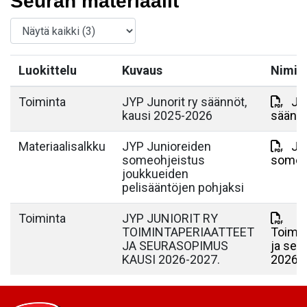
Seuran materiaalit
Luokittelu
Kuvaus
Nimi
Toiminta
JYP Junorit ry säännöt,
JY
kausi 2025-2026
säänn
Materiaalisalkku
JYP Junioreiden
JYP
someohjeistus
someo
joukkueiden
pelisääntöjen pohjaksi
Toiminta
JYP JUNIORIT RY
TOIMINTAPERIAATTEET
Toimin
JA SEURASOPIMUS
ja se
KAUSI 2026-2027.
2026-