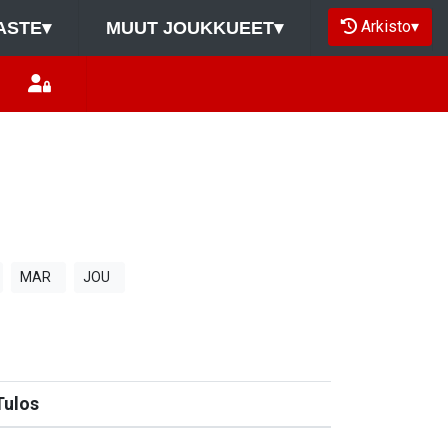
Arkisto
▾
ASTE
▾
MUUT JOUKKUEET
▾
MAR
JOU
Tulos