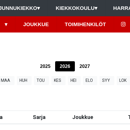
JUNNUKIEKKO
▾
KIEKKOKOULU
▾
HARR
▾
JOUKKUE
TOIMIHENKILÖT
2025
2026
2027
MAA
HUH
TOU
KES
HEI
ELO
SYY
LOK
a
Sarja
Joukkue