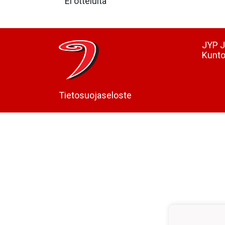
Ei otteluita
JYP J
Kunto
Tietosuojaseloste