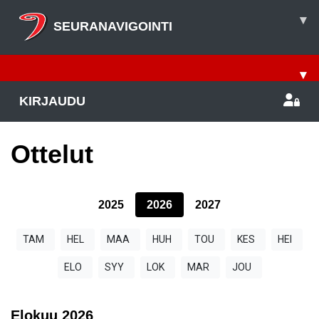
▾
SEURANAVIGOINTI
▾
KIRJAUDU
Ottelut
2025
2026
2027
TAM
HEL
MAA
HUH
TOU
KES
HEI
ELO
SYY
LOK
MAR
JOU
Elokuu
2026