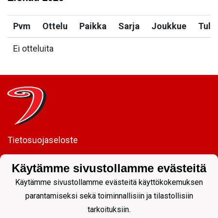
Pvm
Ottelu
Paikka
Sarja
Joukkue
Tulo
Ei otteluita
Tietosuojaseloste
JYP Juniorit ry
Käytämme sivustollamme evästeitä
Kuntoportti 5 | 40700 JYVÄSKYLÄ |
Käytämme sivustollamme evästeitä käyttökokemuksen
parantamiseksi sekä toiminnallisiin ja tilastollisiin
tarkoituksiin.