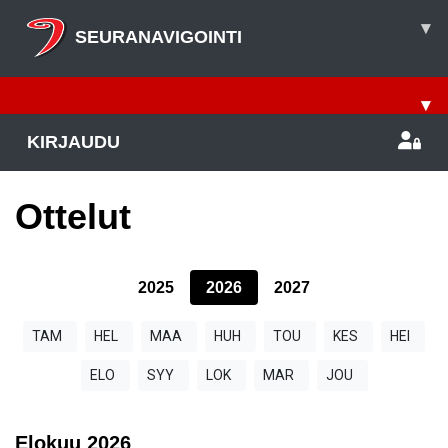
▾
SEURANAVIGOINTI
▾
KIRJAUDU
Ottelut
2025
2026
2027
TAM
HEL
MAA
HUH
TOU
KES
HEI
ELO
SYY
LOK
MAR
JOU
Elokuu
2026