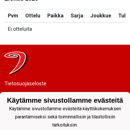
Pvm
Ottelu
Paikka
Sarja
Joukkue
Tulo
Ei otteluita
Tietosuojaseloste
JYP Juniorit ry
Käytämme sivustollamme evästeitä
Kuntoportti 5 | 40700 JYVÄSKYLÄ |
Käytämme sivustollamme evästeitä käyttökokemuksen
parantamiseksi sekä toiminnallisiin ja tilastollisiin
tarkoituksiin.