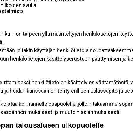
niikoiden avulla
rjestelmistä
an kuin on tarpeen yllä määriteltyjen henkilötietojen käytt
i.
ttämään joitakin käyttäjän henkilötietoja noudattaaksemme
un henkilötietojen käsittelyperusteen päättymisen jälk
teuttamiseksi henkilötietojen käsittely on välttämätöntä, v
 ja heidän kanssaan on tehty erillisen salassapito ja tie
koistaa kolmannelle osapuolelle, jolloin takaamme sopimus
insäädännön mukaisesti ja muutoin asianmukaisesti.
oopan talousalueen ulkopuolelle