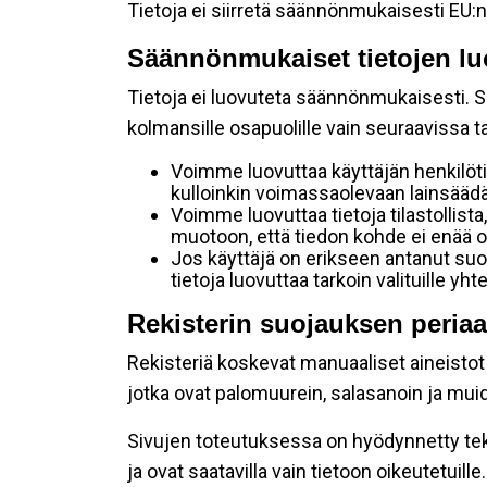
Tietoja ei siirretä säännönmukaisesti EU:n
Säännönmukaiset tietojen lu
Tietoja ei luovuteta säännönmukaisesti. Se
kolmansille osapuolille vain seuraavissa 
Voimme luovuttaa käyttäjän henkilöti
kulloinkin voimassaolevaan lainsäädän
Voimme luovuttaa tietoja tilastollista,
muotoon, että tiedon kohde ei enää ol
Jos käyttäjä on erikseen antanut s
tietoja luovuttaa tarkoin valituille y
Rekisterin suojauksen periaa
Rekisteriä koskevat manuaaliset aineistot s
jotka ovat palomuurein, salasanoin ja muid
Sivujen toteutuksessa on hyödynnetty tekni
ja ovat saatavilla vain tietoon oikeutetuille.