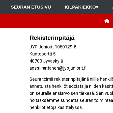
SEURAN ETUSIVU
KILPAKIEKKO
▾
Rekisterinpitäjä
JYP Juniorit 1050129-8
Kuntoportti 5
40700 Jyväskylä
anssi.rantanen@jypjuniorit.fi
Seura toimii rekisterinpitäjänä niille henk
annetuista henkilötiedoista ja niiden käsi
on seuralle ensiarvoisen tärkeää. Sen vuo
hoitaaksemme suhdetta seuran toimintaan os
henkilötietoja käsittelyssä.