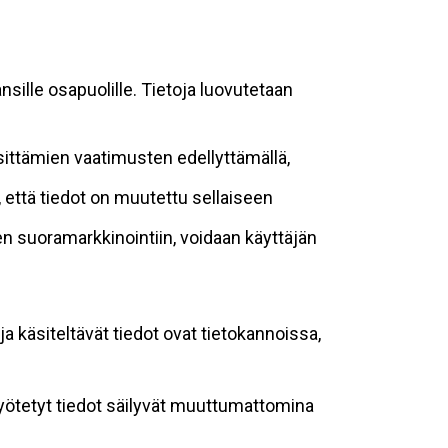
sille osapuolille. Tietoja luovutetaan
sittämien vaatimusten edellyttämällä,
n, että tiedot on muutettu sellaiseen
suoramarkkinointiin, voidaan käyttäjän
ja käsiteltävät tiedot ovat tietokannoissa,
 syötetyt tiedot säilyvät muuttumattomina