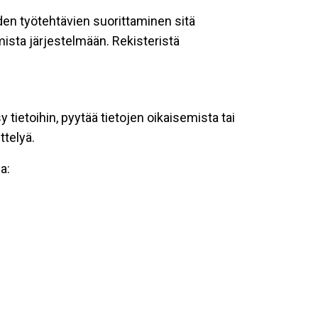
oiden työtehtävien suorittaminen sitä
ista järjestelmään. Rekisteristä
tietoihin, pyytää tietojen oikaisemista tai
ttelyä.
a: