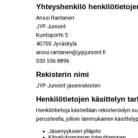
Yhteyshenkilö henkilötietoje
Anssi Rantanen
JYP Juniorit
Kuntoportti 5
40700 Jyväskylä
anssi.rantanen@jypjuniorit.fi
050 556 8896
Rekisterin nimi
JYP Juniorit jäsenrekisteri
Henkilötietojen käsittelyn ta
Henkilötietoja käsitellään rekisteröidyn 
perusteella, jolloin lainmukainen käsittelyp
Jäsenyyksien ylläpito
Kilpailutoiminnan toteuttaminen