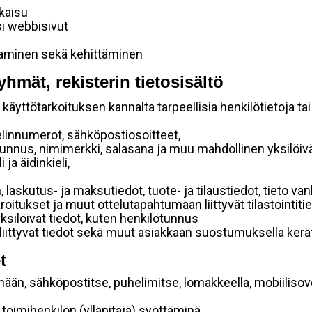
lkaisu
si webbisivut
taminen sekä kehittäminen
yhmät, rekisterin tietosisältö
käyttötarkoituksen kannalta tarpeellisia henkilötietoja tai
elinnumerot, sähköpostiosoitteet,
ätunnus, nimimerkki, salasana ja muu mahdollinen yksilöiv
ja äidinkieli,
, laskutus- ja maksutiedot, tuote- ja tilaustiedot, tieto
 varoitukset ja muut ottelutapahtumaan liittyvät tilastointiti
yksilöivät tiedot, kuten henkilötunnus
 liittyvät tiedot sekä muut asiakkaan suostumuksella kerät
t
mään, sähköpostitse, puhelimitse, lomakkeella, mobiilisove
i toimihenkilön (ylläpitäjä) syöttäminä