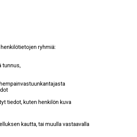
 henkilötietojen ryhmiä:
ä tunnus,
 vanhempainvastuunkantajasta
edot
yt tiedot, kuten henkilön kuva
lluksen kautta, tai muulla vastaavalla