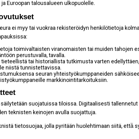
 ja Euroopan talousalueen ulkopuolelle.
ovutukset
ura ei myy tai vuokraa rekisteröidyn henkilötietoja kolman
tapauksissa:
etoja toimivaltaisten viranomaisten tai muiden tahojen e
töön perustuvalla, tavalla.
 tieteellistä tai historiallista tutkimusta varten edellyttäe
e niistä tunnistettavissa.
uostumuksensa seuran yhteistyökumppaneiden sähköiseen 
hteistyökumppaneille markkinointitarkoituksiin.
tteet
äilytetään suojatuissa tiloissa. Digitaalisesti tallennetut 
en teknisten keinojen avulla suojattuja.
stä tietosuojaa, jolla pyritään huolehtimaan siitä, että̈