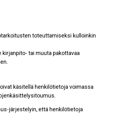
ötarkoitusten toteuttamiseksi kulloinkin
 kirjanpito- tai muuta pakottavaa
een.
oivat käsitellä henkilötietoja voimassa
tojenkäsittelysitoumus.
-järjestelyin, että henkilötietoja