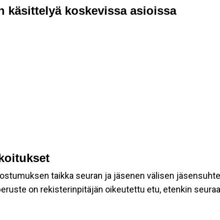
n käsittelyä koskevissa asioissa
rkoitukset
suostumuksen taikka seuran ja jäsenen välisen jäsensuht
eruste on rekisterinpitäjän oikeutettu etu, etenkin seuraav