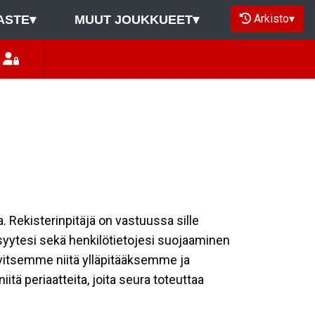
Arkisto
▾
ASTE
▾
MUUT JOUKKUEET
▾
a. Rekisterinpitäjä on vastuussa sille
isyytesi sekä henkilötietojesi suojaaminen
rvitsemme niitä ylläpitääksemme ja
tä periaatteita, joita seura toteuttaa