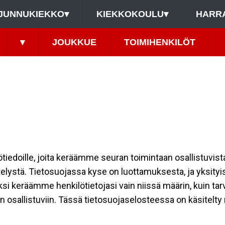
JUNNUKIEKKO
▾
KIEKKOKOULU
▾
HARR
▾
JOUKKUE
TOIMIHENKILÖT
ilötiedoille, joita keräämme seuran toimintaan osallistuvist
ttelystä. Tietosuojassa kyse on luottamuksesta, ja yksity
ksi keräämme henkilötietojasi vain niissä määrin, kuin ta
allistuviin. Tässä tietosuojaselosteessa on käsitelty nii