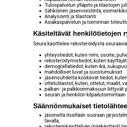
Tulospalvelun ylläpito ja tilastojen ju
Sähköinen jäsenviestintä, esimerkik
Analysointi ja tilastointi
Asiakaspalvelun ja toiminnan toteut
Käsiteltävät henkilötietojen r
Seura käsittelee rekisteröidystä seuraavia 
yhteystiedot, kuten nimi, osoite, puh
rekisteröitymistiedot, kuten käyttäj
demografiatiedot, kuten ikä, sukupuoli 
mahdolliset luvat ja suostumukset
jäsensuhdetta koskevat tiedot, kuten
ottelutilastot, kuten, ottelut, maalit,
palkan- ja palkkionmaksuun liittyvät 
seuran ja henkilön kilpailutoimintaan
Säännönmukaiset tietolähtee
jäseneltä itseltään suoraan järjestel
tavalla,
rekisterinkäsittelijän (pääkäyttäjä) ta