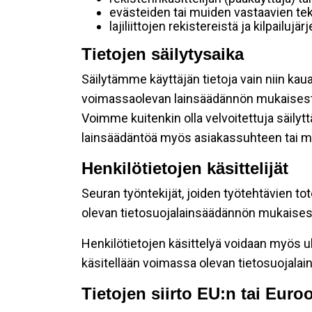
evästeiden tai muiden vastaavien tek
lajiliittojen rekistereistä ja kilpailujä
Tietojen säilytysaika
Säilytämme käyttäjän tietoja vain niin kau
voimassaolevan lainsäädännön mukaisest
Voimme kuitenkin olla velvoitettuja säily
lainsäädäntöä myös asiakassuhteen tai mu
Henkilötietojen käsittelijät
Seuran työntekijät, joiden työtehtävien to
olevan tietosuojalainsäädännön mukaisesti
Henkilötietojen käsittelyä voidaan myös ul
käsitellään voimassa olevan tietosuojala
Tietojen siirto EU:n tai Eur