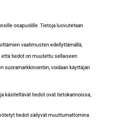
sille osapuolille. Tietoja luovutetaan
sittämien vaatimusten edellyttämällä,
n, että tiedot on muutettu sellaiseen
suoramarkkinointiin, voidaan käyttäjän
ja käsiteltävät tiedot ovat tietokannoissa,
 syötetyt tiedot säilyvät muuttumattomina