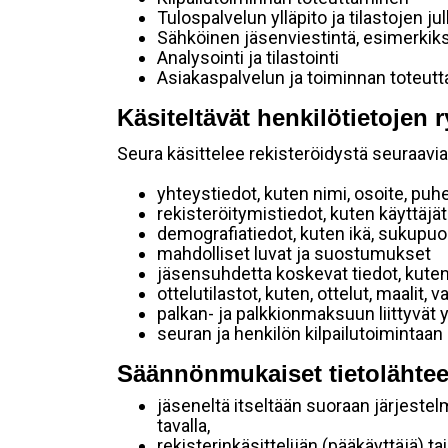
Tulospalvelun ylläpito ja tilastojen ju
Sähköinen jäsenviestintä, esimerkik
Analysointi ja tilastointi
Asiakaspalvelun ja toiminnan toteut
Käsiteltävät henkilötietojen r
Seura käsittelee rekisteröidystä seuraavia 
yhteystiedot, kuten nimi, osoite, puh
rekisteröitymistiedot, kuten käyttäj
demografiatiedot, kuten ikä, sukupuoli 
mahdolliset luvat ja suostumukset
jäsensuhdetta koskevat tiedot, kuten
ottelutilastot, kuten, ottelut, maalit,
palkan- ja palkkionmaksuun liittyvät 
seuran ja henkilön kilpailutoimintaan
Säännönmukaiset tietolähtee
jäseneltä itseltään suoraan järjestel
tavalla,
rekisterinkäsittelijän (pääkäyttäjä) ta