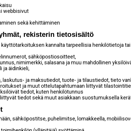
lkaisu
si webbisivut
taminen sekä kehittäminen
yhmät, rekisterin tietosisältö
käyttötarkoituksen kannalta tarpeellisia henkilötietoja tai
elinnumerot, sähköpostiosoitteet,
ätunnus, nimimerkki, salasana ja muu mahdollinen yksilöiv
ja äidinkieli,
, laskutus- ja maksutiedot, tuote- ja tilaustiedot, tieto
 varoitukset ja muut ottelutapahtumaan liittyvät tilastointiti
yksilöivät tiedot, kuten henkilötunnus
 liittyvät tiedot sekä muut asiakkaan suostumuksella kerät
t
mään, sähköpostitse, puhelimitse, lomakkeella, mobiilisove
i toimihenkilön (ylläpitäjä) syöttäminä