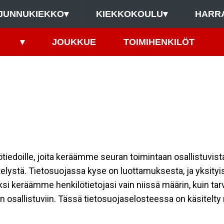
JUNNUKIEKKO
▾
KIEKKOKOULU
▾
HARR
▾
JOUKKUE
TOIMIHENKILÖT
ilötiedoille, joita keräämme seuran toimintaan osallistuvist
ttelystä. Tietosuojassa kyse on luottamuksesta, ja yksity
ksi keräämme henkilötietojasi vain niissä määrin, kuin ta
allistuviin. Tässä tietosuojaselosteessa on käsitelty nii