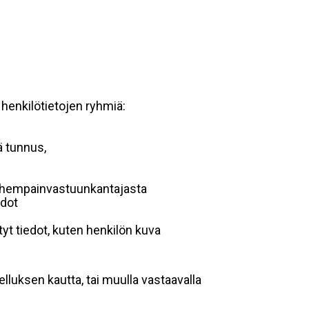
 henkilötietojen ryhmiä:
ä tunnus,
 vanhempainvastuunkantajasta
edot
yt tiedot, kuten henkilön kuva
lluksen kautta, tai muulla vastaavalla