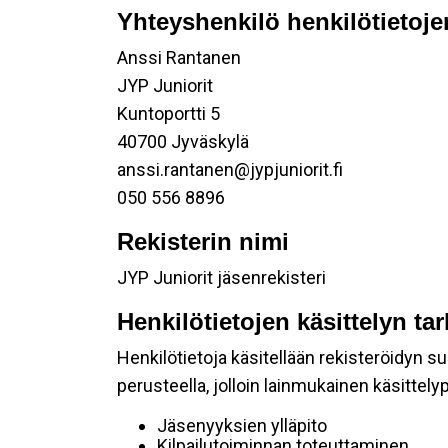
Yhteyshenkilö henkilötietoje
Anssi Rantanen
JYP Juniorit
Kuntoportti 5
40700 Jyväskylä
anssi.rantanen@jypjuniorit.fi
050 556 8896
Rekisterin nimi
JYP Juniorit jäsenrekisteri
Henkilötietojen käsittelyn ta
Henkilötietoja käsitellään rekisteröidyn 
perusteella, jolloin lainmukainen käsittelyp
Jäsenyyksien ylläpito
Kilpailutoiminnan toteuttaminen