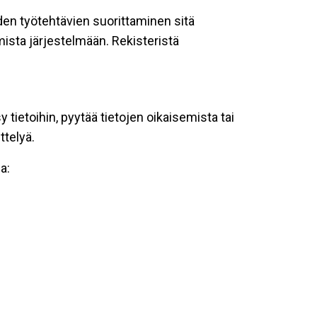
oiden työtehtävien suorittaminen sitä
ista järjestelmään. Rekisteristä
tietoihin, pyytää tietojen oikaisemista tai
ttelyä.
a: