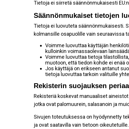
Tietoja ei siirretä säännönmukaisesti EU:n
Säännönmukaiset tietojen lu
Tietoja ei luovuteta säännönmukaisesti. Se
kolmansille osapuolille vain seuraavissa 
Voimme luovuttaa käyttäjän henkilöti
kulloinkin voimassaolevaan lainsäädän
Voimme luovuttaa tietoja tilastollista,
muotoon, että tiedon kohde ei enää ol
Jos käyttäjä on erikseen antanut s
tietoja luovuttaa tarkoin valituille y
Rekisterin suojauksen periaa
Rekisteriä koskevat manuaaliset aineistot s
jotka ovat palomuurein, salasanoin ja muid
Sivujen toteutuksessa on hyödynnetty tekni
ja ovat saatavilla vain tietoon oikeutetuille.