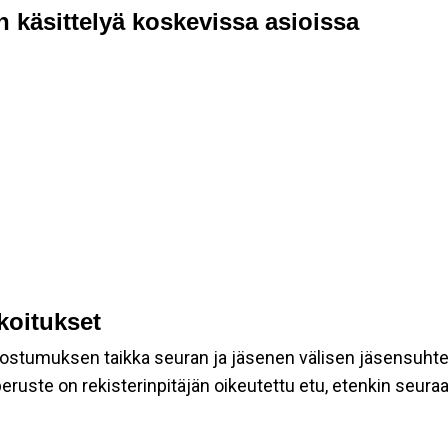
n käsittelyä koskevissa asioissa
rkoitukset
suostumuksen taikka seuran ja jäsenen välisen jäsensuht
eruste on rekisterinpitäjän oikeutettu etu, etenkin seuraav