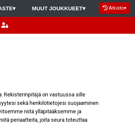
Arkisto
▾
ASTE
▾
MUUT JOUKKUEET
▾
a. Rekisterinpitäjä on vastuussa sille
isyytesi sekä henkilötietojesi suojaaminen
rvitsemme niitä ylläpitääksemme ja
tä periaatteita, joita seura toteuttaa