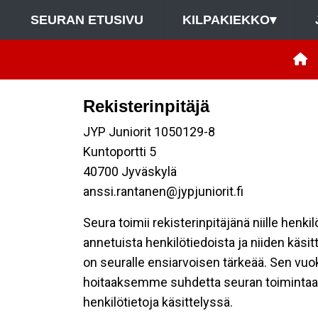
SEURAN ETUSIVU
KILPAKIEKKO
▾
Rekisterinpitäjä
JYP Juniorit 1050129-8
Kuntoportti 5
40700 Jyväskylä
anssi.rantanen@jypjuniorit.fi
Seura toimii rekisterinpitäjänä niille henk
annetuista henkilötiedoista ja niiden käsi
on seuralle ensiarvoisen tärkeää. Sen vuo
hoitaaksemme suhdetta seuran toimintaan os
henkilötietoja käsittelyssä.