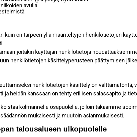
niikoiden avulla
rjestelmistä
an kuin on tarpeen yllä määriteltyjen henkilötietojen käytt
i.
ttämään joitakin käyttäjän henkilötietoja noudattaaksemme
un henkilötietojen käsittelyperusteen päättymisen jälk
teuttamiseksi henkilötietojen käsittely on välttämätöntä, v
 ja heidän kanssaan on tehty erillisen salassapito ja tie
koistaa kolmannelle osapuolelle, jolloin takaamme sopimus
insäädännön mukaisesti ja muutoin asianmukaisesti.
oopan talousalueen ulkopuolelle