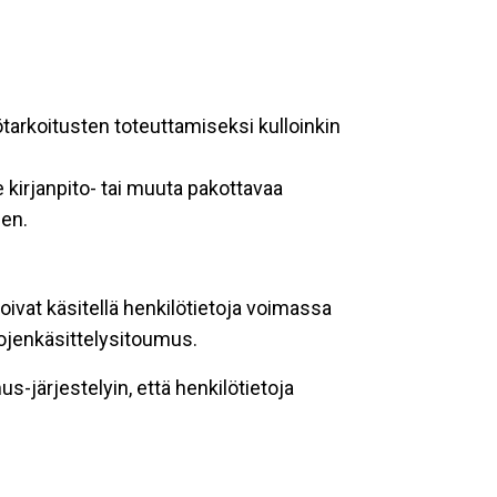
ötarkoitusten toteuttamiseksi kulloinkin
 kirjanpito- tai muuta pakottavaa
een.
oivat käsitellä henkilötietoja voimassa
tojenkäsittelysitoumus.
-järjestelyin, että henkilötietoja