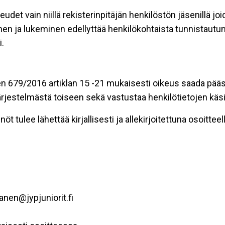
eudet vain niillä rekisterinpitäjän henkilöstön jäsenillä j
nen ja lukeminen edellyttää henkilökohtaista tunnistautum
.
n 679/2016 artiklan 15 -21 mukaisesti oikeus saada pääsy 
t järjestelmästä toiseen sekä vastustaa henkilötietojen käsi
öt tulee lähettää kirjallisesti ja allekirjoitettuna osoitteell
anen@jypjuniorit.fi