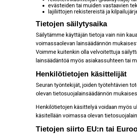
evästeiden tai muiden vastaavien tek
lajiliittojen rekistereistä ja kilpailujä
Tietojen säilytysaika
Säilytämme käyttäjän tietoja vain niin kau
voimassaolevan lainsäädännön mukaisest
Voimme kuitenkin olla velvoitettuja säily
lainsäädäntöä myös asiakassuhteen tai mu
Henkilötietojen käsittelijät
Seuran työntekijät, joiden työtehtävien to
olevan tietosuojalainsäädännön mukaisesti
Henkilötietojen käsittelyä voidaan myös ul
käsitellään voimassa olevan tietosuojala
Tietojen siirto EU:n tai Eur