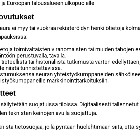
 ja Euroopan talousalueen ulkopuolelle.
ovutukset
ura ei myy tai vuokraa rekisteröidyn henkilötietoja kolman
tapauksissa:
etoja toimivaltaisten viranomaisten tai muiden tahojen e
töön perustuvalla, tavalla.
 tieteellistä tai historiallista tutkimusta varten edellyttäe
e niistä tunnistettavissa.
uostumuksensa seuran yhteistyökumppaneiden sähköiseen 
hteistyökumppaneille markkinointitarkoituksiin.
tteet
äilytetään suojatuissa tiloissa. Digitaalisesti tallennetut 
en teknisten keinojen avulla suojattuja.
stä tietosuojaa, jolla pyritään huolehtimaan siitä, että̈