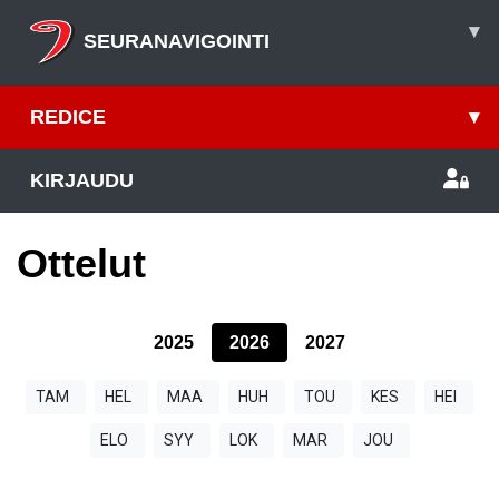
▾
SEURANAVIGOINTI
REDICE
▾
KIRJAUDU
Ottelut
2025
2026
2027
TAM
HEL
MAA
HUH
TOU
KES
HEI
ELO
SYY
LOK
MAR
JOU