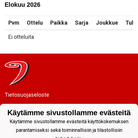
Elokuu
2026
Pvm
Ottelu
Paikka
Sarja
Joukkue
Tulo
Ei otteluita
Tietosuojaseloste
JYP Juniorit ry
Käytämme sivustollamme evästeitä
Kuntoportti 5 | 40700 JYVÄSKYLÄ |
Käytämme sivustollamme evästeitä käyttökokemuksen
parantamiseksi sekä toiminnallisiin ja tilastollisiin