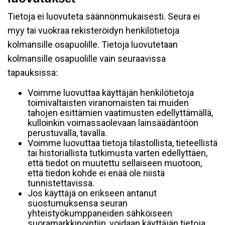
Tietoja ei luovuteta säännönmukaisesti. Seura ei
myy tai vuokraa rekisteröidyn henkilötietoja
kolmansille osapuolille. Tietoja luovutetaan
kolmansille osapuolille vain seuraavissa
tapauksissa:
Voimme luovuttaa käyttäjän henkilötietoja
toimivaltaisten viranomaisten tai muiden
tahojen esittämien vaatimusten edellyttämällä,
kulloinkin voimassaolevaan lainsäädäntöön
perustuvalla, tavalla.
Voimme luovuttaa tietoja tilastollista, tieteellistä
tai historiallista tutkimusta varten edellyttäen,
että tiedot on muutettu sellaiseen muotoon,
että tiedon kohde ei enää ole niistä
tunnistettavissa.
Jos käyttäjä on erikseen antanut
suostumuksensa seuran
yhteistyökumppaneiden sähköiseen
suoramarkkinointiin, voidaan käyttäjän tietoja