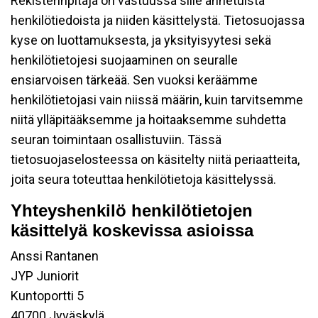
Rekisterinpitäjä on vastuussa sille annetuista
henkilötiedoista ja niiden käsittelystä. Tietosuojassa
kyse on luottamuksesta, ja yksityisyytesi sekä
henkilötietojesi suojaaminen on seuralle
ensiarvoisen tärkeää. Sen vuoksi keräämme
henkilötietojasi vain niissä määrin, kuin tarvitsemme
niitä ylläpitääksemme ja hoitaaksemme suhdetta
seuran toimintaan osallistuviin. Tässä
tietosuojaselosteessa on käsitelty niitä periaatteita,
joita seura toteuttaa henkilötietoja käsittelyssä.
Yhteyshenkilö henkilötietojen
käsittelyä koskevissa asioissa
Anssi Rantanen
JYP Juniorit
Kuntoportti 5
40700 Jyväskylä