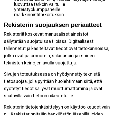
luovuttaa tarkoin valituille
yhteistyökumppaneille
markkinointitarkoituksiin.
Rekisterin suojauksen periaatteet
Rekisteriä koskevat manuaaliset aineistot
säilytetään suojatuissa tiloissa. Digitaalisesti
tallennetut ja käsiteltävät tiedot ovat tietokannoissa,
jotka ovat palomuurein, salasanoin ja muiden
teknisten keinojen avulla suojattuja.
Sivujen toteutuksessa on hyödynnetty teknistä
tietosuojaa, jolla pyritään huolehtimaan siitä, että̈
syötetyt tiedot säilyvät muuttumattomina ja ovat
saatavilla vain tietoon oikeutetuille.
Rekisterin tietojenkäsittelyyn on käyttöoikeudet vain
niillä rekisterinpitäjän henkilöstön jäsenillä joiden