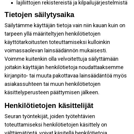
lajiliittojen rekistereistä ja kilpailujärjestelmistä
Tietojen säilytysaika
Säilytämme käyttäjän tietoja vain niin kauan kuin on
tarpeen yllä määriteltyjen henkilötietojen
käyttötarkoitusten toteuttamiseksi kulloinkin
voimassaolevan lainsäädännön mukaisesti.
Voimme kuitenkin olla velvoitettuja säilyttämään
joitakin käyttäjän henkilötietoja noudattaaksemme
kirjanpito- tai muuta pakottavaa lainsäädäntöä myös
asiakassuhteen tai muun henkilötietojen
käsittelyperusteen päättymisen jälkeen.
Henkilötietojen käsittelijät
Seuran työntekijät, joiden työtehtävien
toteuttamiseksi henkilötietojen käsittely on
välttämätöntä, voivat käsitellä henkilötietoja