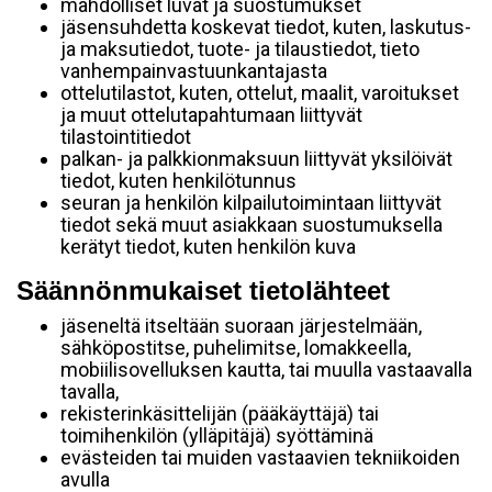
mahdolliset luvat ja suostumukset
jäsensuhdetta koskevat tiedot, kuten, laskutus-
ja maksutiedot, tuote- ja tilaustiedot, tieto
vanhempainvastuunkantajasta
ottelutilastot, kuten, ottelut, maalit, varoitukset
ja muut ottelutapahtumaan liittyvät
tilastointitiedot
palkan- ja palkkionmaksuun liittyvät yksilöivät
tiedot, kuten henkilötunnus
seuran ja henkilön kilpailutoimintaan liittyvät
tiedot sekä muut asiakkaan suostumuksella
kerätyt tiedot, kuten henkilön kuva
Säännönmukaiset tietolähteet
jäseneltä itseltään suoraan järjestelmään,
sähköpostitse, puhelimitse, lomakkeella,
mobiilisovelluksen kautta, tai muulla vastaavalla
tavalla,
rekisterinkäsittelijän (pääkäyttäjä) tai
toimihenkilön (ylläpitäjä) syöttäminä
evästeiden tai muiden vastaavien tekniikoiden
avulla