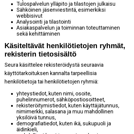
Tulospalvelun ylläpito ja tilastojen julkaisu
Sähköinen jäsenviestintä, esimerkiksi
webbisivut
Analysointi ja tilastointi
Asiakaspalvelun ja toiminnan toteuttaminen
sekä kehittäminen
Käsiteltävät henkilötietojen ryhmät,
rekisterin tietosisältö
Seura käsittelee rekisteröidystä seuraavia
käyttötarkoituksen kannalta tarpeellisia
henkilötietoja tai henkilötietojen ryhmiä:
yhteystiedot, kuten nimi, osoite,
puhelinnumerot, sähköpostiosoitteet,
rekisteröitymistiedot, kuten käyttäjätunnus,
nimimerkki, salasana ja muu mahdollinen
yksilöivä tunnus,
demografiatiedot, kuten ikä, sukupuoli ja
äidinkieli,