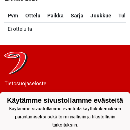
Pvm
Ottelu
Paikka
Sarja
Joukkue
Tulo
Ei otteluita
Tietosuojaseloste
JYP Juniorit ry
Käytämme sivustollamme evästeitä
Kuntoportti 5 | 40700 JYVÄSKYLÄ |
Käytämme sivustollamme evästeitä käyttökokemuksen
parantamiseksi sekä toiminnallisiin ja tilastollisiin
tarkoituksiin.