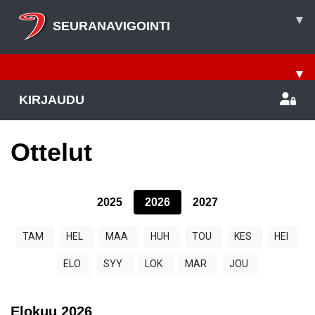
▾
SEURANAVIGOINTI
▾
KIRJAUDU
Ottelut
2025
2026
2027
TAM
HEL
MAA
HUH
TOU
KES
HEI
ELO
SYY
LOK
MAR
JOU
Elokuu
2026