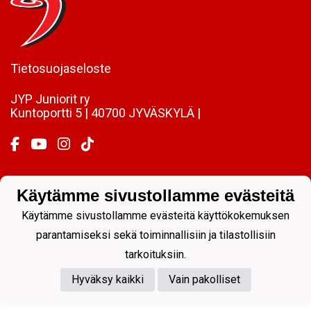
Tietosuojaseloste
JYP Juniorit ry
Kuntoportti 5 | 40700 JYVÄSKYLÄ |
Käytämme sivustollamme evästeitä
Powered by
Käytämme sivustollamme evästeitä käyttökokemuksen
parantamiseksi sekä toiminnallisiin ja tilastollisiin
tarkoituksiin.
Hyväksy kaikki
Vain pakolliset