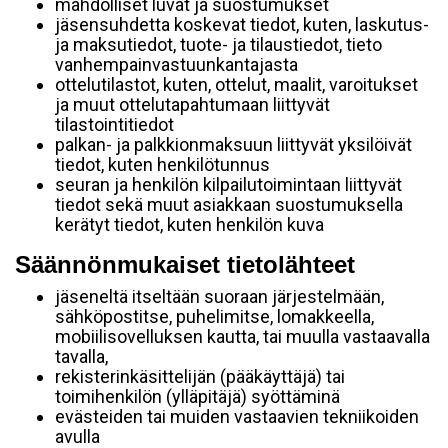
mahdolliset luvat ja suostumukset
jäsensuhdetta koskevat tiedot, kuten, laskutus-
ja maksutiedot, tuote- ja tilaustiedot, tieto
vanhempainvastuunkantajasta
ottelutilastot, kuten, ottelut, maalit, varoitukset
ja muut ottelutapahtumaan liittyvät
tilastointitiedot
palkan- ja palkkionmaksuun liittyvät yksilöivät
tiedot, kuten henkilötunnus
seuran ja henkilön kilpailutoimintaan liittyvät
tiedot sekä muut asiakkaan suostumuksella
kerätyt tiedot, kuten henkilön kuva
Säännönmukaiset tietolähteet
jäseneltä itseltään suoraan järjestelmään,
sähköpostitse, puhelimitse, lomakkeella,
mobiilisovelluksen kautta, tai muulla vastaavalla
tavalla,
rekisterinkäsittelijän (pääkäyttäjä) tai
toimihenkilön (ylläpitäjä) syöttäminä
evästeiden tai muiden vastaavien tekniikoiden
avulla