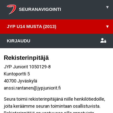
▾
SEURANAVIGOINTI
JYP U14 MUSTA (2013)
▾
KIRJAUDU
Rekisterinpitäjä
JYP Juniorit 1050129-8
Kuntoportti 5
40700 Jyväskylä
anssi.rantanen@jypjuniorit.fi
Seura toimii rekisterinpitäjänä niille henkilötiedoille,
joita keräämme seuran toimintaan osallistuvista.