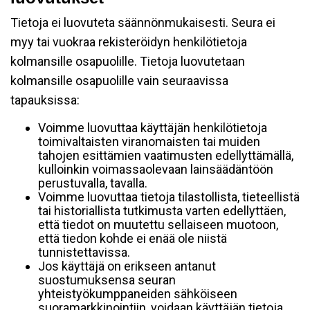
Tietoja ei luovuteta säännönmukaisesti. Seura ei
myy tai vuokraa rekisteröidyn henkilötietoja
kolmansille osapuolille. Tietoja luovutetaan
kolmansille osapuolille vain seuraavissa
tapauksissa:
Voimme luovuttaa käyttäjän henkilötietoja
toimivaltaisten viranomaisten tai muiden
tahojen esittämien vaatimusten edellyttämällä,
kulloinkin voimassaolevaan lainsäädäntöön
perustuvalla, tavalla.
Voimme luovuttaa tietoja tilastollista, tieteellistä
tai historiallista tutkimusta varten edellyttäen,
että tiedot on muutettu sellaiseen muotoon,
että tiedon kohde ei enää ole niistä
tunnistettavissa.
Jos käyttäjä on erikseen antanut
suostumuksensa seuran
yhteistyökumppaneiden sähköiseen
suoramarkkinointiin, voidaan käyttäjän tietoja