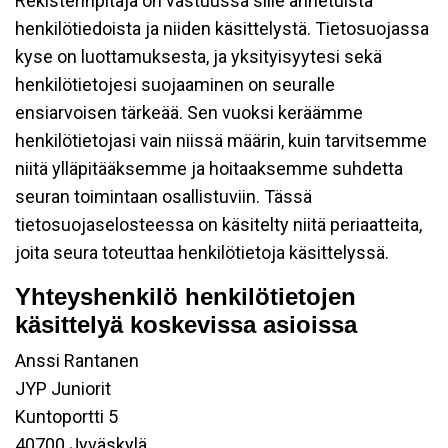
Rekisterinpitäjä on vastuussa sille annetuista
henkilötiedoista ja niiden käsittelystä. Tietosuojassa
kyse on luottamuksesta, ja yksityisyytesi sekä
henkilötietojesi suojaaminen on seuralle
ensiarvoisen tärkeää. Sen vuoksi keräämme
henkilötietojasi vain niissä määrin, kuin tarvitsemme
niitä ylläpitääksemme ja hoitaaksemme suhdetta
seuran toimintaan osallistuviin. Tässä
tietosuojaselosteessa on käsitelty niitä periaatteita,
joita seura toteuttaa henkilötietoja käsittelyssä.
Yhteyshenkilö henkilötietojen
käsittelyä koskevissa asioissa
Anssi Rantanen
JYP Juniorit
Kuntoportti 5
40700 Jyväskylä