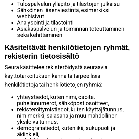
Tulospalvelun ylläpito ja tilastojen julkaisu
Sähköinen jäsenviestintä, esimerkiksi
webbisivut
Analysointi ja tilastointi
Asiakaspalvelun ja toiminnan toteuttaminen
sekä kehittäminen
Käsiteltävät henkilötietojen ryhmät,
rekisterin tietosisältö
Seura käsittelee rekisteröidystä seuraavia
käyttötarkoituksen kannalta tarpeellisia
henkilötietoja tai henkilötietojen ryhmiä:
yhteystiedot, kuten nimi, osoite,
puhelinnumerot, sähköpostiosoitteet,
rekisteröitymistiedot, kuten käyttäjätunnus,
nimimerkki, salasana ja muu mahdollinen
yksilöivä tunnus,
demografiatiedot, kuten ikä, sukupuoli ja
äidinkieli,