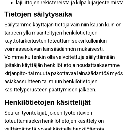
lajiliittojen rekistereistä ja kilpailujärjestelmistä
Tietojen säilytysaika
Säilytämme käyttäjän tietoja vain niin kauan kuin on
tarpeen yllä määriteltyjen henkilötietojen
käyttötarkoitusten toteuttamiseksi kulloinkin
voimassaolevan lainsäädännön mukaisesti.
Voimme kuitenkin olla velvoitettuja säilyttämään
joitakin käyttäjän henkilötietoja noudattaaksemme
kirjanpito- tai muuta pakottavaa lainsäädäntöä myös
asiakassuhteen tai muun henkilötietojen
käsittelyperusteen päättymisen jälkeen.
Henkilötietojen käsittelijät
Seuran työntekijät, joiden työtehtävien
toteuttamiseksi henkilötietojen käsittely on
välttämätöntä, voivat käsitellä henkilötietoja