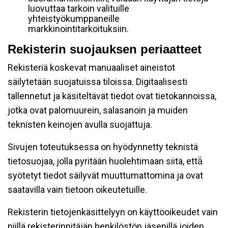
luovuttaa tarkoin valituille
yhteistyökumppaneille
markkinointitarkoituksiin.
Rekisterin suojauksen periaatteet
Rekisteriä koskevat manuaaliset aineistot
säilytetään suojatuissa tiloissa. Digitaalisesti
tallennetut ja käsiteltävät tiedot ovat tietokannoissa,
jotka ovat palomuurein, salasanoin ja muiden
teknisten keinojen avulla suojattuja.
Sivujen toteutuksessa on hyödynnetty teknistä
tietosuojaa, jolla pyritään huolehtimaan siitä, että̈
syötetyt tiedot säilyvät muuttumattomina ja ovat
saatavilla vain tietoon oikeutetuille.
Rekisterin tietojenkäsittelyyn on käyttöoikeudet vain
niillä rekisterinpitäjän henkilöstön jäsenillä joiden