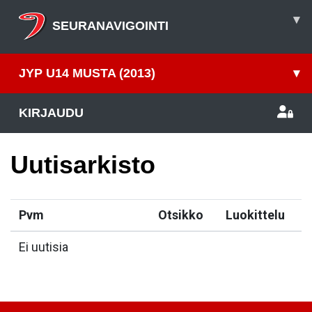
▾
SEURANAVIGOINTI
JYP U14 MUSTA (2013)
▾
KIRJAUDU
Uutisarkisto
Pvm
Otsikko
Luokittelu
Ei uutisia