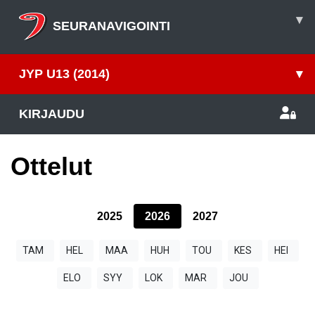
▾
SEURANAVIGOINTI
JYP U13 (2014)
▾
KIRJAUDU
Ottelut
2025
2026
2027
TAM
HEL
MAA
HUH
TOU
KES
HEI
ELO
SYY
LOK
MAR
JOU