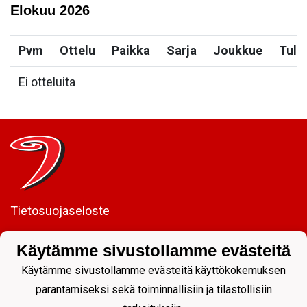
Elokuu
2026
Pvm
Ottelu
Paikka
Sarja
Joukkue
Tulo
Ei otteluita
Tietosuojaseloste
JYP Juniorit ry
Käytämme sivustollamme evästeitä
Kuntoportti 5 | 40700 JYVÄSKYLÄ |
Käytämme sivustollamme evästeitä käyttökokemuksen
parantamiseksi sekä toiminnallisiin ja tilastollisiin