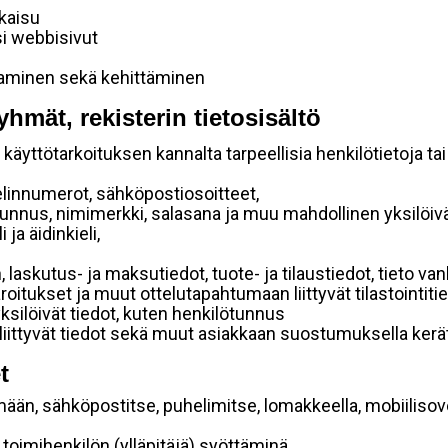
lkaisu
si webbisivut
taminen sekä kehittäminen
yhmät, rekisterin tietosisältö
käyttötarkoituksen kannalta tarpeellisia henkilötietoja tai
elinnumerot, sähköpostiosoitteet,
ätunnus, nimimerkki, salasana ja muu mahdollinen yksilöiv
ja äidinkieli,
, laskutus- ja maksutiedot, tuote- ja tilaustiedot, tieto
 varoitukset ja muut ottelutapahtumaan liittyvät tilastointiti
yksilöivät tiedot, kuten henkilötunnus
 liittyvät tiedot sekä muut asiakkaan suostumuksella kerät
t
mään, sähköpostitse, puhelimitse, lomakkeella, mobiilisove
i toimihenkilön (ylläpitäjä) syöttäminä