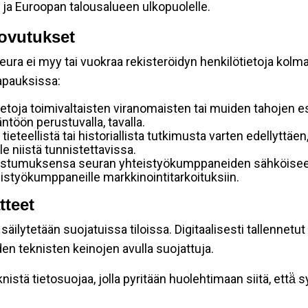
 ja Euroopan talousalueen ulkopuolelle.
ovutukset
ura ei myy tai vuokraa rekisteröidyn henkilötietoja kolman
tapauksissa:
etoja toimivaltaisten viranomaisten tai muiden tahojen e
töön perustuvalla, tavalla.
 tieteellistä tai historiallista tutkimusta varten edellyttäe
e niistä tunnistettavissa.
uostumuksensa seuran yhteistyökumppaneiden sähköiseen 
hteistyökumppaneille markkinointitarkoituksiin.
tteet
äilytetään suojatuissa tiloissa. Digitaalisesti tallennetut 
en teknisten keinojen avulla suojattuja.
stä tietosuojaa, jolla pyritään huolehtimaan siitä, että̈