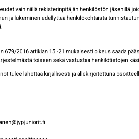
eudet vain niillä rekisterinpitäjän henkilöstön jäsenillä j
nen ja lukeminen edellyttää henkilökohtaista tunnistautum
.
n 679/2016 artiklan 15 -21 mukaisesti oikeus saada pääsy 
t järjestelmästä toiseen sekä vastustaa henkilötietojen käsi
öt tulee lähettää kirjallisesti ja allekirjoitettuna osoitteell
anen@jypjuniorit.fi