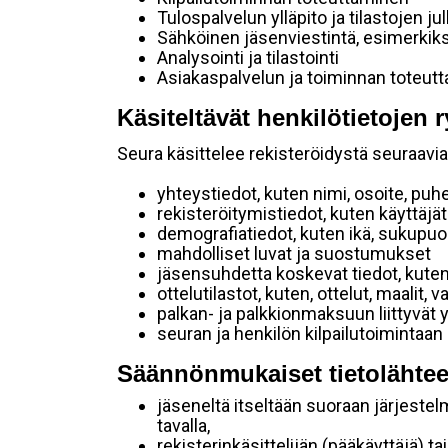
Tulospalvelun ylläpito ja tilastojen ju
Sähköinen jäsenviestintä, esimerkik
Analysointi ja tilastointi
Asiakaspalvelun ja toiminnan toteut
Käsiteltävät henkilötietojen r
Seura käsittelee rekisteröidystä seuraavia 
yhteystiedot, kuten nimi, osoite, puh
rekisteröitymistiedot, kuten käyttäj
demografiatiedot, kuten ikä, sukupuoli 
mahdolliset luvat ja suostumukset
jäsensuhdetta koskevat tiedot, kuten
ottelutilastot, kuten, ottelut, maalit,
palkan- ja palkkionmaksuun liittyvät 
seuran ja henkilön kilpailutoimintaan
Säännönmukaiset tietolähtee
jäseneltä itseltään suoraan järjestel
tavalla,
rekisterinkäsittelijän (pääkäyttäjä) ta