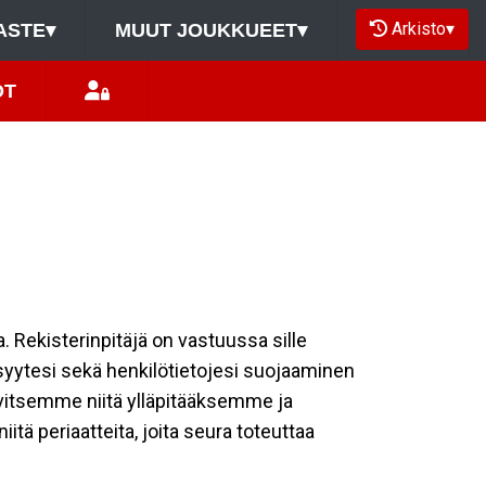
Arkisto
▾
ASTE
▾
MUUT JOUKKUEET
▾
ÖT
a. Rekisterinpitäjä on vastuussa sille
isyytesi sekä henkilötietojesi suojaaminen
rvitsemme niitä ylläpitääksemme ja
tä periaatteita, joita seura toteuttaa