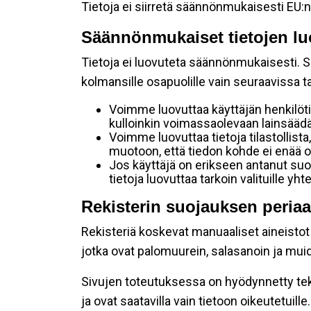
Tietoja ei siirretä säännönmukaisesti EU:n
Säännönmukaiset tietojen lu
Tietoja ei luovuteta säännönmukaisesti. Se
kolmansille osapuolille vain seuraavissa 
Voimme luovuttaa käyttäjän henkilöti
kulloinkin voimassaolevaan lainsäädän
Voimme luovuttaa tietoja tilastollista,
muotoon, että tiedon kohde ei enää ol
Jos käyttäjä on erikseen antanut s
tietoja luovuttaa tarkoin valituille y
Rekisterin suojauksen periaa
Rekisteriä koskevat manuaaliset aineistot s
jotka ovat palomuurein, salasanoin ja muid
Sivujen toteutuksessa on hyödynnetty tekni
ja ovat saatavilla vain tietoon oikeutetuille.