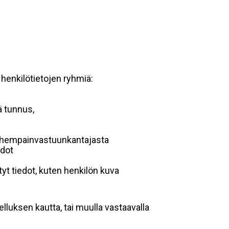
 henkilötietojen ryhmiä:
ä tunnus,
 vanhempainvastuunkantajasta
edot
yt tiedot, kuten henkilön kuva
lluksen kautta, tai muulla vastaavalla