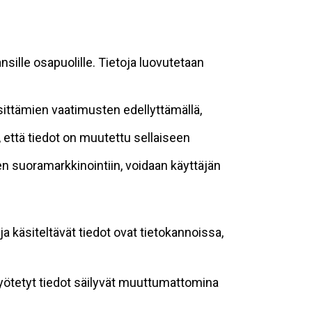
sille osapuolille. Tietoja luovutetaan
sittämien vaatimusten edellyttämällä,
n, että tiedot on muutettu sellaiseen
suoramarkkinointiin, voidaan käyttäjän
ja käsiteltävät tiedot ovat tietokannoissa,
 syötetyt tiedot säilyvät muuttumattomina