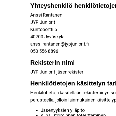
Yhteyshenkilö henkilötietoje
Anssi Rantanen
JYP Juniorit
Kuntoportti 5
40700 Jyväskylä
anssi.rantanen@jypjuniorit.fi
050 556 8896
Rekisterin nimi
JYP Juniorit jäsenrekisteri
Henkilötietojen käsittelyn ta
Henkilötietoja käsitellään rekisteröidyn 
perusteella, jolloin lainmukainen käsittelyp
Jäsenyyksien ylläpito
Kilpailutoiminnan toteuttaminen