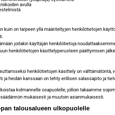
niikoiden avulla
rjestelmistä
an kuin on tarpeen yllä määriteltyjen henkilötietojen käytt
i.
ttämään joitakin käyttäjän henkilötietoja noudattaaksemme
un henkilötietojen käsittelyperusteen päättymisen jälk
teuttamiseksi henkilötietojen käsittely on välttämätöntä, v
 ja heidän kanssaan on tehty erillisen salassapito ja tie
koistaa kolmannelle osapuolelle, jolloin takaamme sopimus
insäädännön mukaisesti ja muutoin asianmukaisesti.
oopan talousalueen ulkopuolelle