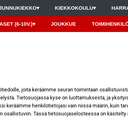
JUNNUKIEKKO
▾
KIEKKOKOULU
▾
HARR
ASET (6-10V.)
▾
JOUKKUE
TOIMIHENKIL
ilötiedoille, joita keräämme seuran toimintaan osallistuvist
ttelystä. Tietosuojassa kyse on luottamuksesta, ja yksity
ksi keräämme henkilötietojasi vain niissä määrin, kuin ta
allistuviin. Tässä tietosuojaselosteessa on käsitelty nii