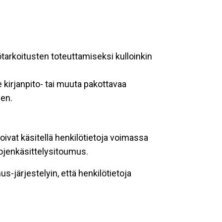
ötarkoitusten toteuttamiseksi kulloinkin
 kirjanpito- tai muuta pakottavaa
een.
oivat käsitellä henkilötietoja voimassa
tojenkäsittelysitoumus.
-järjestelyin, että henkilötietoja