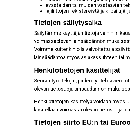
evästeiden tai muiden vastaavien tek
lajiliittojen rekistereistä ja kilpailujä
Tietojen säilytysaika
Säilytämme käyttäjän tietoja vain niin kau
voimassaolevan lainsäädännön mukaisest
Voimme kuitenkin olla velvoitettuja säily
lainsäädäntöä myös asiakassuhteen tai mu
Henkilötietojen käsittelijät
Seuran työntekijät, joiden työtehtävien to
olevan tietosuojalainsäädännön mukaisesti
Henkilötietojen käsittelyä voidaan myös ul
käsitellään voimassa olevan tietosuojala
Tietojen siirto EU:n tai Eur