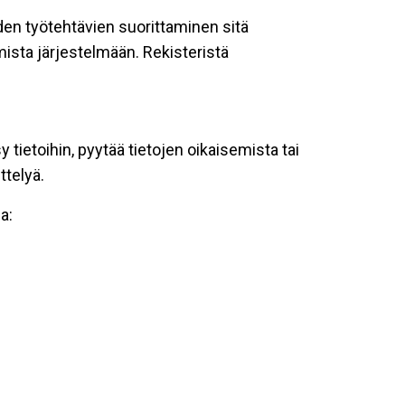
oiden työtehtävien suorittaminen sitä
ista järjestelmään. Rekisteristä
tietoihin, pyytää tietojen oikaisemista tai
ttelyä.
a: