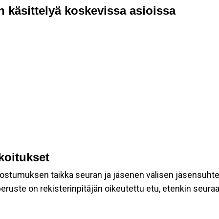
n käsittelyä koskevissa asioissa
rkoitukset
suostumuksen taikka seuran ja jäsenen välisen jäsensuht
eruste on rekisterinpitäjän oikeutettu etu, etenkin seuraav