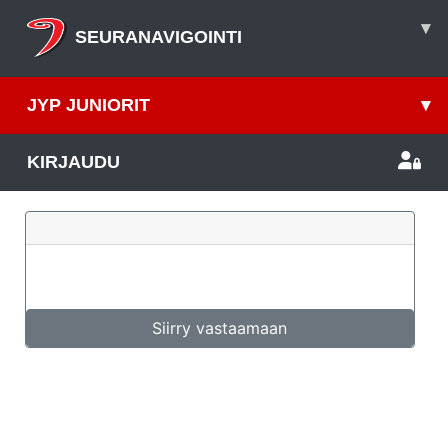
▾
SEURANAVIGOINTI
JYP JUNIORIT
▾
KIRJAUDU