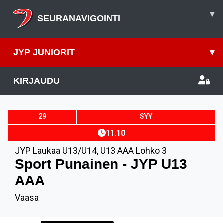
▾
SEURANAVIGOINTI
JYP JUNIORIT
▾
KIRJAUDU
29
SYY
11.10
JYP Laukaa U13/U14
,
U13 AAA Lohko 3
Sport Punainen - JYP U13
AAA
Vaasa