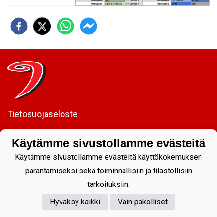
Tietosuojaseloste
JYP Juniorit ry
Käytämme sivustollamme evästeitä
Kuntoportti 5 | 40700 JYVÄSKYLÄ |
Käytämme sivustollamme evästeitä käyttökokemuksen
parantamiseksi sekä toiminnallisiin ja tilastollisiin
tarkoituksiin.
Hyväksy kaikki
Vain pakolliset
Powered by