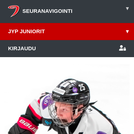
▾
SEURANAVIGOINTI
JYP JUNIORIT
▾
KIRJAUDU