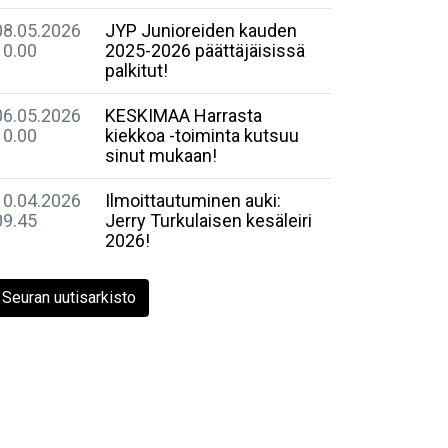
08.05.2026
JYP Junioreiden kauden
10.00
2025-2026 päättäjäisissä
palkitut!
06.05.2026
​KESKIMAA Harrasta
10.00
kiekkoa -toiminta kutsuu
sinut mukaan!
10.04.2026
Ilmoittautuminen auki:
09.45
Jerry Turkulaisen kesäleiri
2026!
Seuran uutisarkisto