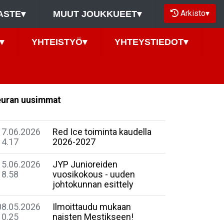
Arkisto
▾
ASTE
▾
MUUT JOUKKUEET
▾
▾
YHTEISTYÖ
▾
YHTEYSTIEDOT
▾
uran uusimmat
17.06.2026
Red Ice toiminta kaudella
14.17
2026-2027
15.06.2026
JYP Junioreiden
18.58
vuosikokous - uuden
johtokunnan esittely
08.05.2026
Ilmoittaudu mukaan
10.25
naisten Mestikseen!