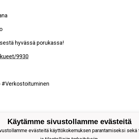
jana
o
iksestä hyvässä porukassa!
ukkueet/9930
o
#Verkostoituminen
Käytämme sivustollamme evästeitä
uniorit ry
ustollamme evästeitä käyttökokemuksen parantamiseksi sekä to
portti 5 | 40700 JYVÄSKYLÄ |