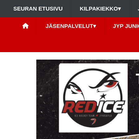
SEURAN ETUSIVU
KILPAKIEKKO
▾
JÄSENPALVELUT
▾
JYP JUNI