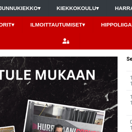
JUNNUKIEKKO
▾
KIEKKOKOULU
▾
HARR
ORIT
▾
ILMOITTAUTUMISET
▾
HIPPOLIIGA
Se