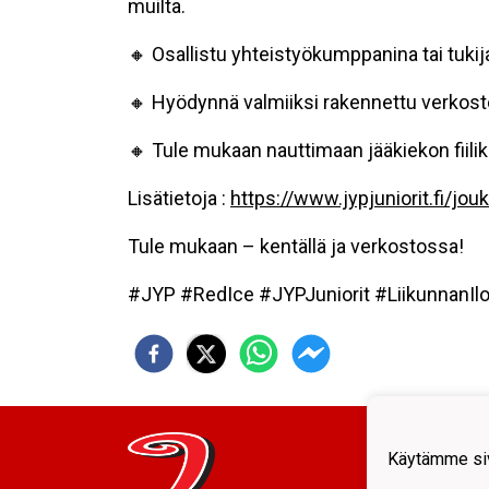
muilta.
🔸 Osallistu yhteistyökumppanina tai tuki
🔸 Hyödynnä valmiiksi rakennettu verkost
🔸 Tule mukaan nauttimaan jääkiekon fiil
Lisätietoja :
https://www.jypjuniorit.fi/jo
Tule mukaan – kentällä ja verkostossa!
#JYP
#RedIce
#JYPJuniorit
#LiikunnanIl
JYP J
Käytämme siv
Kunto