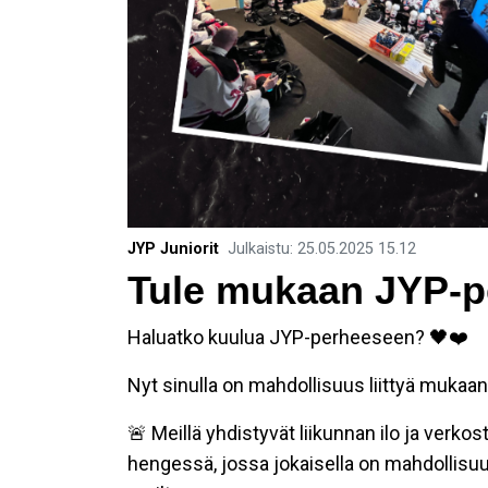
JYP Juniorit
Julkaistu
:
25.05.2025
15.12
Tule mukaan JYP-p
Haluatko kuulua JYP-perheeseen? 🖤❤️
Nyt sinulla on mahdollisuus liittyä mukaa
🚨 Meillä yhdistyvät liikunnan ilo ja verk
hengessä, jossa jokaisella on mahdollisu