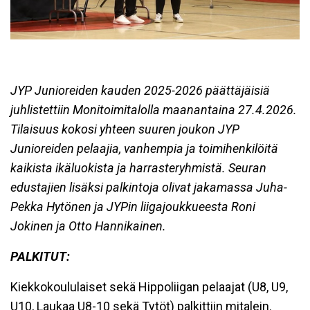
JYP Junioreiden kauden 2025-2026 päättäjäisiä
juhlistettiin Monitoimitalolla maanantaina 27.4.2026.
Tilaisuus kokosi yhteen suuren joukon JYP
Junioreiden pelaajia, vanhempia ja toimihenkilöitä
kaikista ikäluokista ja harrasteryhmistä. Seuran
edustajien lisäksi palkintoja olivat jakamassa Juha-
Pekka Hytönen ja JYPin liigajoukkueesta Roni
Jokinen ja Otto Hannikainen.
PALKITUT:
Kiekkokoululaiset sekä Hippoliigan pelaajat (U8, U9,
U10, Laukaa U8-10 sekä Tytöt) palkittiin mitalein.