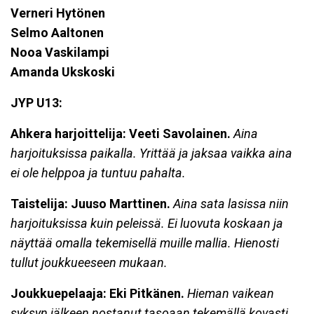
Verneri Hytönen
Selmo Aaltonen
Nooa Vaskilampi
Amanda Ukskoski
JYP U13:
Ahkera harjoittelija: Veeti Savolainen.
Aina
harjoituksissa paikalla. Yrittää ja jaksaa vaikka aina
ei ole helppoa ja tuntuu pahalta.
Taistelija: Juuso Marttinen
.
Aina sata lasissa niin
harjoituksissa kuin peleissä. Ei luovuta koskaan ja
näyttää omalla tekemisellä muille mallia. Hienosti
tullut joukkueeseen mukaan.
Joukkuepelaaja: Eki Pitkänen.
Hieman vaikean
syksyn jälkeen nostanut tasoaan tekemällä kovasti