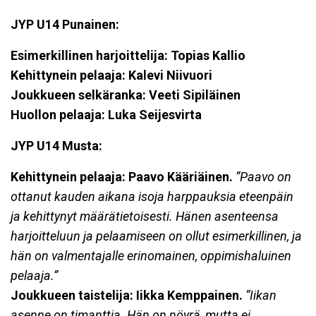
JYP U14 Punainen:
Esimerkillinen harjoittelija: Topias Kallio
Kehittynein pelaaja: Kalevi Niivuori
Joukkueen selkäranka: Veeti Sipiläinen
Huollon pelaaja: Luka Seijesvirta
JYP U14 Musta:
Kehittynein pelaaja: Paavo Kääriäinen
.
“Paavo on
ottanut kauden aikana isoja harppauksia eteenpäin
ja kehittynyt määrätietoisesti. Hänen asenteensa
harjoitteluun ja pelaamiseen on ollut esimerkillinen, ja
hän on valmentajalle erinomainen, oppimishaluinen
pelaaja.”
Joukkueen taistelija: Iikka Kemppainen
.
“Iikan
asenne on timanttia. Hän on nöyrä, mutta ei