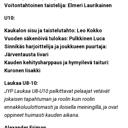
Voitontahtoinen taistelija: Elmeri Laurikainen
U10:
Kaukalon sisu ja taistelutahto: Leo Kokko
Vuoden säkenöivä tulokas: Pulkkinen Luca
Sinnikäs harjoittelija ja joukkueen puurtaja:
Järventausta Iivari
Kauden kehitysharppaus ja hymyilevä taituri:
Kuronen Iisakki
Laukaa U8-10:
JYP Laukaa U8-U10 palkittavat pelaajat vetävät
jokaisen tapahtuman ja roolin kuin roolin
ennakkoluulottomasti ja iloisella meiningillä, ja ovat
oppineet huimasti kauden aikana.
Alexander Friman