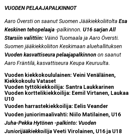
VUODEN PELAAJAPALKINNOT
Aaro Översti on saanut Suomen Jääkiekkoliitolta
Esa
Keskinen tehopelaaja
-palkinnon.
U16 sarjan All
Starsiin valittiin:
Väinö Tuomaala ja Aaro Översti.
Suomen jääkiekkoliiton Keskimaan aluehallituksen
Vuoden kasvattiseura pelaajapalkinnon
on saanut
Aaro Fräntilä, kasvattiseura Keupa Keuruulta.
Vuoden kiekkokoululainen: Veini Venäläinen,
Kiekkokoulu Vataset
Vuoden tyttökiekkoilija: Santra Laukkarinen
Vuoden korttelikiekkoilija: Eemil Virtanen, Laukaa
U10
Vuoden harrastekiekkoilija: Eelis Veander
Vuoden juniorimaalivahti: Niilo Matilainen, U16
Juha-Pekka Hytönen -palkinto:
Vuoden
Juniorijääkiekkoilija
Veeti Virolainen, U16 ja U18