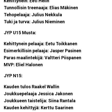
Kehittynein: Eeti Helin
Tunnollisin treenaaja: Elias Mäkinen
Tehopelaaja: Julius Nekkula
Tuki ja turva: Julius Nieminen
JYP U15 Musta:
Kehittynein pelaaja: Eetu Toikkanen
Esimerkillisin pelaaja: Jasper Pasinen
Paras maalintekijä: Valtteri Piispanen
MVP: Eliel Halonen
JYP N15:
Kauden tulos Raakel Wallin
Joukkuepelaaja Jessica Jakonen
Joukkueen taistelija: Siina Rantala
Kauden kehittyjä: Kerttu Saarinen