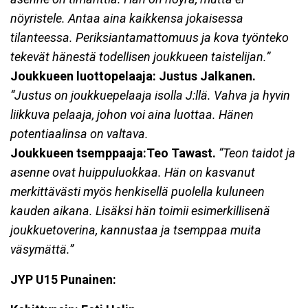
nöyristele. Antaa aina kaikkensa jokaisessa
tilanteessa. Periksiantamattomuus ja kova työnteko
tekevät hänestä todellisen joukkueen taistelijan.”
Joukkueen luottopelaaja: Justus Jalkanen
.
“Justus on joukkuepelaaja isolla J:llä. Vahva ja hyvin
liikkuva pelaaja, johon voi aina luottaa. Hänen
potentiaalinsa on valtava.
Joukkueen tsemppaaja:Teo Tawast
.
“Teon taidot ja
asenne ovat huippuluokkaa. Hän on kasvanut
merkittävästi myös henkisellä puolella kuluneen
kauden aikana. Lisäksi hän toimii esimerkillisenä
joukkuetoverina, kannustaa ja tsemppaa muita
väsymättä.”
JYP U15 Punainen: