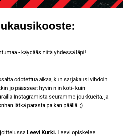
uukausikooste:
umaa - käydääs niitä yhdessä läpi!
salta odotettua aikaa, kun sarjakausi vihdoin
kin jo päässeet hyvin niin koti- kuin
ailla Instagramista seuramme joukkueita, ja
han lätkä parasta paikan päällä. ;)
joittelussa
Leevi Kurki.
Leevi opiskelee