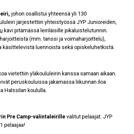
eiri,
johon osallistui yhteensä yli 130
luleiri järjestettiin yhteistyössä JYP Junioreiden,
u
kävi pitämässä leiriläisille pikaluistelutunnin.
harjoitteista (mm. tanssi ja voimaharjoittelu),
a käsittelevistä luennoista sekä opiskeluhetkistä.
koa vietettiin yläkoululeirin kanssa samaan aikaan.
ävivät peruskouluissa jakamassa liikunnan iloa
na Halssilan koululla.
rin Pre Camp-valintaleirille
valitut pelaajat. JYP
1 pelaajaa!