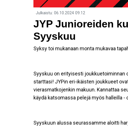
Julkaistu
:
06.10.2024
09.12
JYP Junioreiden k
Syyskuu
Syksy toi mukanaan monta mukavaa tapaht
Syyskuu on erityisesti joukkuetoiminnan o
starttasi! JYPin eri-ikäisten joukkueet ovat
vierasmatkojenkin makuun. Kannattaa seur
käydä katsomassa pelejä myös halleilla - on
Syyskuun alussa seurassamme aloitti har