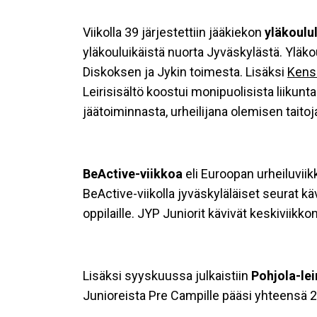
Viikolla 39 järjestettiin jääkiekon
yläkoulul
yläkouluikäistä nuorta Jyväskylästä. Yläkou
Diskoksen ja Jykin toimesta. Lisäksi
Kens
Leirisisältö koostui monipuolisista liikunta
jäätoiminnasta, urheilijana olemisen taitoj
BeActive-viikkoa
eli Euroopan urheiluviik
BeActive-viikolla jyväskyläläiset seurat k
oppilaille. JYP Juniorit kävivät keskiviikko
Lisäksi syyskuussa julkaistiin
Pohjola-lei
Junioreista Pre Campille pääsi yhteensä 2