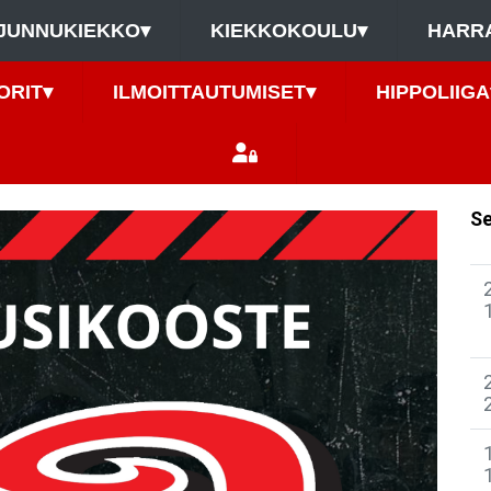
JUNNUKIEKKO
▾
KIEKKOKOULU
▾
HARR
ORIT
▾
ILMOITTAUTUMISET
▾
HIPPOLIIGA
Se