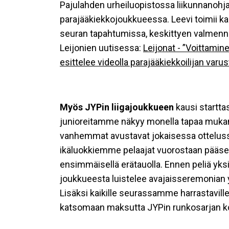
Pajulahden urheiluopistossa liikunnanohj
parajääkiekkojoukkueessa. Leevi toimii ka
seuran tapahtumissa, keskittyen valmenn
Leijonien uutisessa:
Leijonat - ”Voittamine
esittelee videolla parajääkiekkoilijan varust
Myös JYPin liigajoukkueen
kausi startta
junioreitamme näkyy monella tapaa muka
vanhemmat avustavat jokaisessa ottelussa 
ikäluokkiemme pelaajat vuorostaan pääsev
ensimmäisellä erätauolla. Ennen peliä yksi 
joukkueesta luistelee avajaisseremonian 
Lisäksi kaikille seurassamme harrastaville 
katsomaan maksutta JYPin runkosarjan k