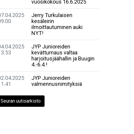
vuosikokous 16.6.2025
07.04.2025
Jerry Turkulaisen
09.00
kesäleirin
ilmoittautuminen auki
NYT!
04.04.2025
JYP Junioreiden
13.53
kevätturnaus valtaa
harjoitusjäähallin ja Buugin
4.-6.4.!
02.04.2025
JYP Junioreiden
11.41
valmennusnimityksiä
Seuran uutisarkisto