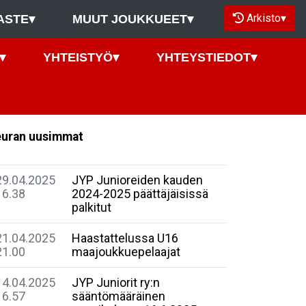
Arkisto
▾
ASTE
▾
MUUT JOUKKUEET
▾
▾
YHTEISTYÖ
▾
YHTEYSTIEDOT
▾
uran uusimmat
29.04.2025
JYP Junioreiden kauden
16.38
2024-2025 päättäjäisissä
palkitut
21.04.2025
Haastattelussa U16
21.00
maajoukkuepelaajat
14.04.2025
JYP Juniorit ry:n
16.57
sääntömääräinen