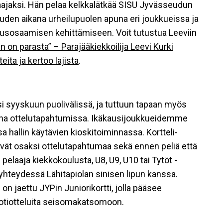
aajaksi. Hän pelaa kelkkalätkää SISU Jyvässeudun
uden aikana urheilupuolen apuna eri joukkueissa ja
usosaamisen kehittämiseen. Voit tutustua Leeviin
n on parasta” – Parajääkiekkoilija Leevi Kurki
eita ja kertoo lajista
.
si syyskuun puolivälissä, ja tuttuun tapaan myös
na ottelutapahtumissa. Ikäkausijoukkueidemme
hallin käytävien kioskitoiminnassa. Kortteli-
ät osaksi ottelutapahtumaa sekä ennen peliä että
pelaaja kiekkokoulusta, U8, U9, U10 tai Tytöt -
yhteydessä Lähitapiolan sinisen lipun kanssa.
on jaettu JYPin Juniorikortti, jolla pääsee
otiotteluita seisomakatsomoon.