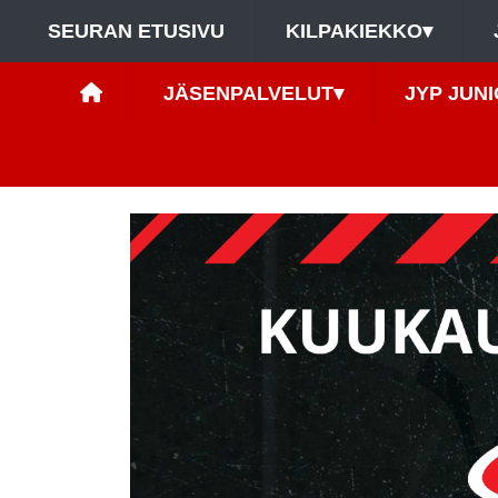
SEURAN ETUSIVU
KILPAKIEKKO
▾
JÄSENPALVELUT
▾
JYP JUNI