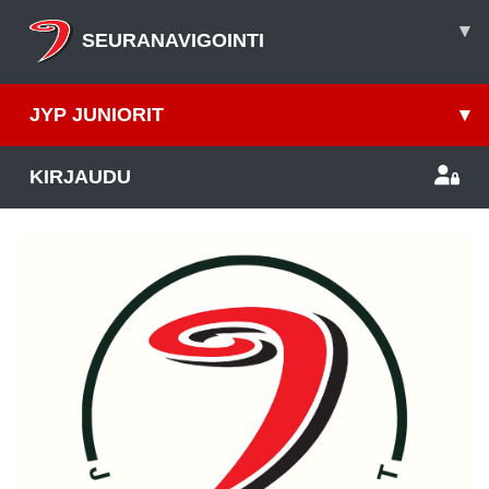
▾
SEURANAVIGOINTI
JYP JUNIORIT
▾
KIRJAUDU