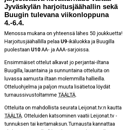
Jyväskylän harjoitusjäähallin sekä
Buugin tulevana viikonloppuna
4.-6.4.
Menossa mukana on yhteensä lähes 50 joukkuetta!
Harjoitusjäähallilla pelaa
U9
-ikäluokka ja Buugilla
puolestaan
U10
AA- ja AAA-sarjoissa.
Ensimmäiset ottelut alkavat jo perjantai-iltana
Buugilla, lauantaina ja sunnuntaina otteluita on
luvassa aamusta iltaan molemmilla hallieilla.
Otteluohjelma ja paljon muuta lisätietoa löydät
turnaussivustoltamme
TÄÄLTÄ
.
Otteluita on mahdollista seurata Leijonat.tv:n kautta
TÄÄLTÄ
. Otteluiden katsominen vaatii Leijonat.tv -
tunnuksen tai kertamaksun.Turnausta kannattaa