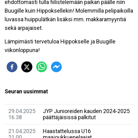
ehdottomasti tulla fiilistelemään paikan päälle niin
Buugille kuin Hippoksellekin! Molemmilla pelipaikoilla
luvassa huippulätkän lisäksi mm. makkaramyyntiä
sekä arpajaiset.
Lämpimästi tervetuloa Hippokselle ja Buugille
viikonloppuna!
Seuran uusimmat
29.04.2025
JYP Junioreiden kauden 2024-2025
16.38
päättäjäisissä palkitut
21.04.2025
Haastattelussa U16
21.00
maajoukkuepelaajat