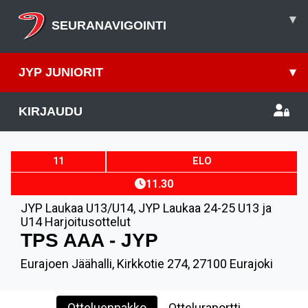
▾
SEURANAVIGOINTI
JYP JUNIORIT
▾
KIRJAUDU
11
ELO
11.30
JYP Laukaa U13/U14
,
JYP Laukaa 24-25 U13 ja
U14 Harjoitusottelut
TPS AAA - JYP
Eurajoen Jäähalli, Kirkkotie 274, 27100 Eurajoki
Otteluennakko
Otteluraportti