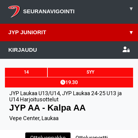
▾
SEURANAVIGOINTI
JYP JUNIORIT
▾
KIRJAUDU
14
SYY
19.30
JYP Laukaa U13/U14
,
JYP Laukaa 24-25 U13 ja
U14 Harjoitusottelut
JYP AA - Kalpa AA
Vepe Center, Laukaa
Otteluennakko
Otteluraportti