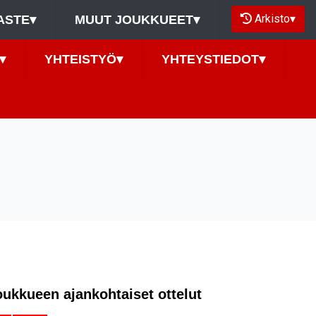
Arkisto
▾
ASTE
▾
MUUT JOUKKUEET
▾
▾
YHTEISTYÖ
▾
YHTEYSTIEDOT
▾
oukkueen ajankohtaiset ottelut