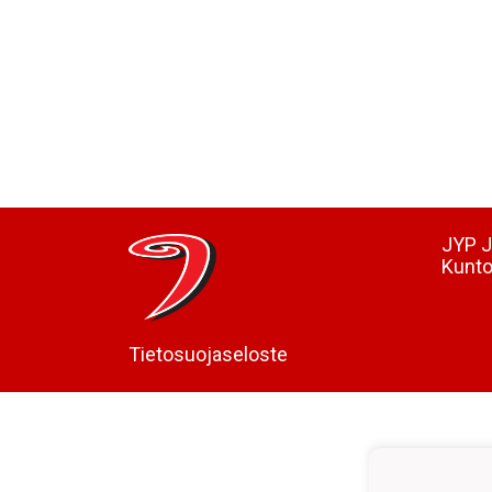
JYP J
Kunto
Tietosuojaseloste