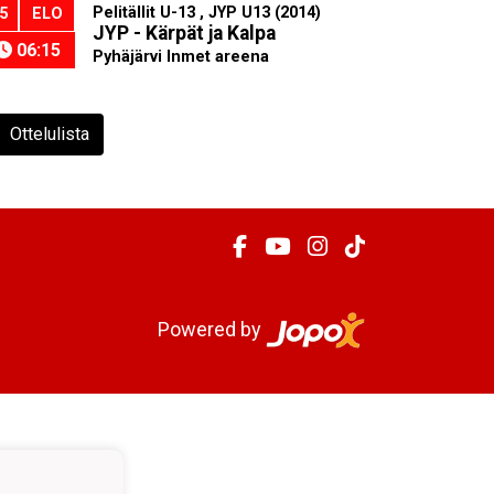
Pelitällit U-13 , JYP U13 (2014)
5
ELO
JYP - Kärpät ja Kalpa
06:15
Pyhäjärvi Inmet areena
Ottelulista
Powered by