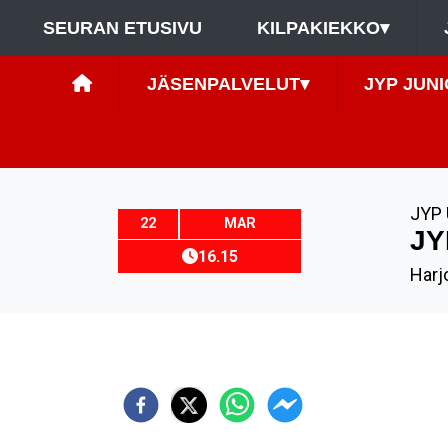
SEURAN ETUSIVU
KILPAKIEKKO
▾
JÄSENPALVELUT
▾
JYP JUNI
JYP 
22
MAR
JY
16.15
Harjo