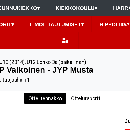
JUNNUKIEKKO
▾
KIEKKOKOULU
▾
HARR
ORIT
▾
ILMOITTAUTUMISET
▾
HIPPOLIIGA
U13 (2014)
,
U12 Lohko 3a (paikallinen)
P Valkoinen - JYP Musta
itusjäähalli 1
Otteluennakko
Otteluraportti
J