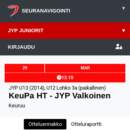
▾
SEURANAVIGOINTI
JYP JUNIORIT
▾
KIRJAUDU
29
MAR
13.10
JYP U13 (2014)
,
U12 Lohko 3a (paikallinen)
KeuPa HT - JYP Valkoinen
Keuruu
Otteluennakko
Otteluraportti